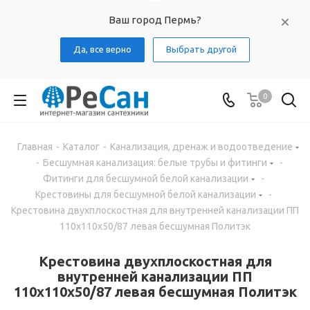
Ваш город Пермь?
Да, все верно
Выбрать другой
0
Главная
-
Каталог
-
Канализация, дренаж и водоотведение
-
Бесшумная канализация: белые трубы и фитинги
-
Фитинги для бесшумной белой канализации
-
Крестовины для бесшумной белой канализации
-
Крестовина двухплоскостная для внутренней канализации ПП
110х110х50/87 левая бесшумная Политэк
Крестовина двухплоскостная для
внутренней канализации ПП
110х110х50/87 левая бесшумная Политэк