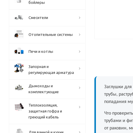
бойлеры
Смесители
Отопительные системы
Печи и котлы
Запорная и
регулирующая арматура
Дымоходы и
Заглушки для
комплектующие
трубы, растр
попадания му
Теплоизоляция,
защитная гофра и
Что проверить
греющий кабель
трубами и фи
от раковин, м
Для ванной и кухни