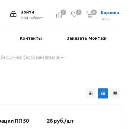
Войти
Корзина
0
0
0
Мой кабинет
пуста
Контакты
Заказать Монтаж
 бесшумной белой канализации
-
зации ПП 50
28
руб.
/шт