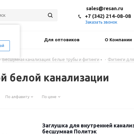
sales@resan.ru
+7 (342) 214-08-08
Заказать звонок
оставка
Для оптовиков
О Компании
ой
-
Бесшумная канализация: белые трубы и фитинги
-
Фитинги для
й белой канализации
По алфавиту
По цене
Заглушка для внутренней канали
бесшумная Политэк