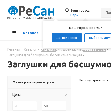
Ваш город
Пермь
Ваш город Пермь?
Каталог
Акции
Д
Да, все верно
Выбрать друг
Главная
-
Каталог
-
Канализация, дренаж и водоотведение
Заглушки для бесшумной белой канализации
Заглушки для бесшумно
По популярности
Фильтр по параметрам
Цена