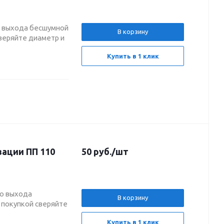
о выхода бесшумной
В корзину
веряйте диаметр и
Купить в 1 клик
зации ПП 110
50
руб.
/шт
го выхода
В корзину
 покупкой сверяйте
Купить в 1 клик