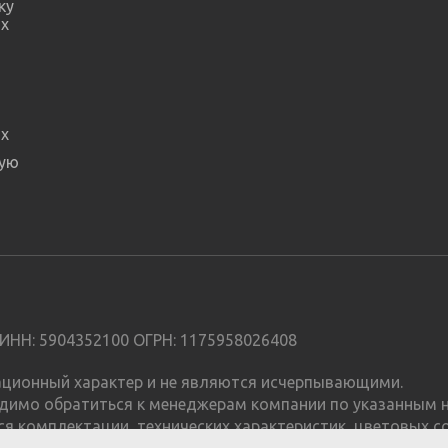
ку
х
х
ную
ИНН: 5904352100 ОГРН: 1175958026408
мационный характер и не являются исчерпывающими.
димо обратиться к менеджерам компании по указанным н
я комплектации, технических характеристик, цветовых с