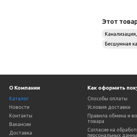
Этот това
Канализация,
Бесшумная ка
О Компании
Как оформить пок
Каталог
Способы оплаты
Новости
Условия доставки
Контакты
Правила обмена и в
товара
Вакансии
Согласие на обработ
Доставка
персональных данны