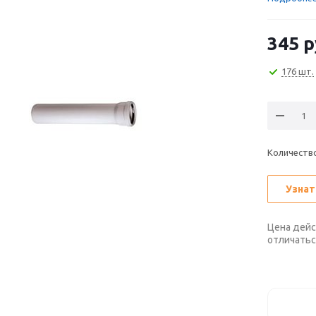
345
р
176 шт.
Количество
Узнат
Цена дейс
отличатьс