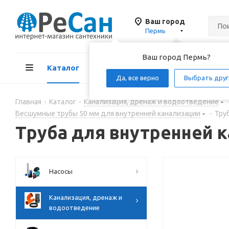
Ваш город
Пермь
Ваш город Пермь?
Каталог
Акции
Д
Да, все верно
Выбрать друг
Главная
-
Каталог
-
Канализация, дренаж и водоотведение
Бесшумные трубы 50 мм для внутренней канализации
-
Тру
Труба для внутренней 
Насосы
Канализация, дренаж и
водоотведение