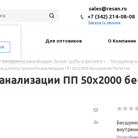
sales@resan.ru
+7 (342) 214-08-08
Заказать звонок
оставка
Для оптовиков
О Компании
ой
-
Бесшумная канализация: белые трубы и фитинги
-
Бесшумная к
ба для внутренней канализации ПП 50х2000 бесшумная Политэк
канализации ПП 50х2000 б
Бесшумна
внутренн
Подробне