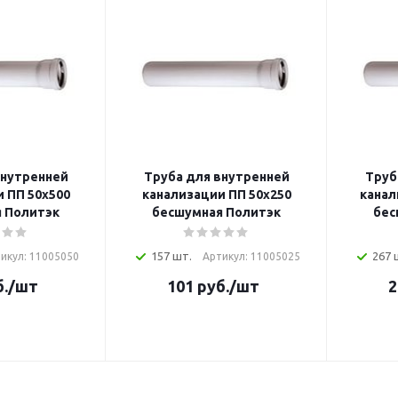
внутренней
Труба для внутренней
Труб
 ПП 50х500
канализации ПП 50х250
канал
 Политэк
бесшумная Политэк
бес
157 шт.
267 
икул: 11005050
Артикул: 11005025
.
/шт
101
руб.
/шт
2