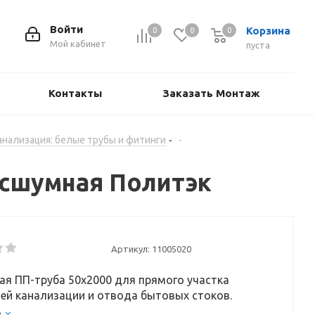
Войти
Корзина
0
0
0
Мой кабинет
пуста
Контакты
Заказать Монтаж
анализация: белые трубы и фитинги
-
есшумная Политэк
Артикул:
11005020
я ПП-труба 50х2000 для прямого участка
ей канализации и отвода бытовых стоков.
е