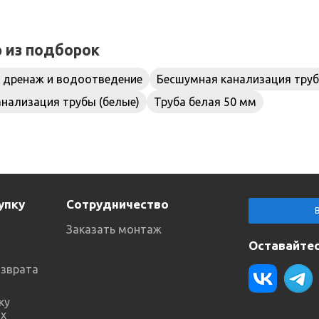
р из подборок
 дренаж и водоотведение
Бесшумная канализация трубы
нализация трубы (белые)
Труба белая 50 мм
упку
Сотрудничество
Заказать монтаж
Оставайтес
озврата
ку
х