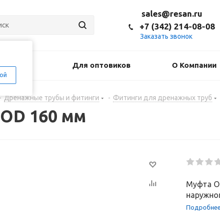
sales@resan.ru
+7 (342) 214-08-08
Заказать звонок
оставка
Для оптовиков
О Компании
ой
-
Дренажные трубы и фитинги
-
Фитинги для дренажных труб
OD 160 мм
Муфта O
наружном
Подробне