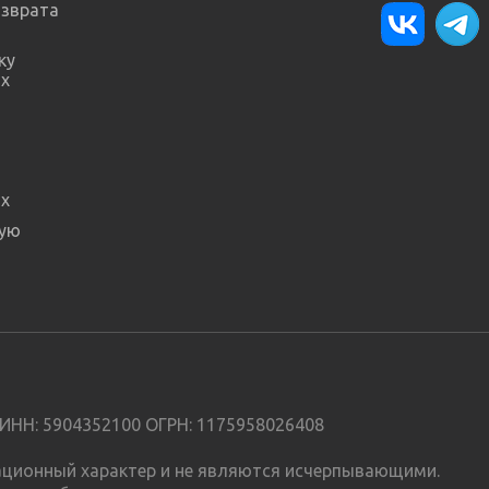
озврата
ку
х
х
ную
ИНН: 5904352100 ОГРН: 1175958026408
мационный характер и не являются исчерпывающими.