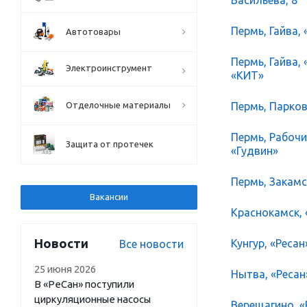
Пермь, Гайва, 
Автотовары
Пермь, Гайва,
Электроинструмент
«КИТ»
Пермь, Парков
Отделочные материалы
Пермь, Рабочий
Защита от протечек
«Гудвин»
Пермь, Закамск
Вакансии
Краснокамск, 
Новости
Кунгур, «Ресан
Все новости
25 июня 2026
Нытва, «Ресан
В «РеСан» поступили
циркуляционные насосы
Верещагино, «Р