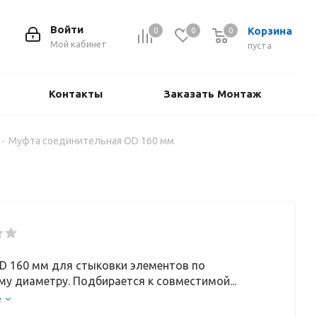
Войти
Корзина
0
0
0
Мой кабинет
пуста
Контакты
Заказать Монтаж
-
Муфта соединительная OD 160 мм
D 160 мм для стыковки элементов по
у диаметру. Подбирается к совместимой...
е