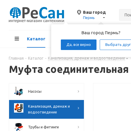
Ваш город
Пермь
Ваш город Пермь?
Каталог
Акции
Д
Да, все верно
Выбрать друг
Главная
-
Каталог
-
Канализация, дренаж и водоотведение
Муфта соединительная 
Насосы
Канализация, дренаж и
водоотведение
Трубы и фитинги