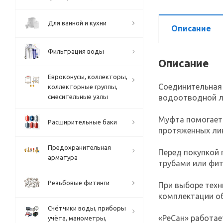
Для ванной и кухни
Описание
Фильтрация воды
Описание
Евроконусы, коллекторы,
Соединительная
коллекторные группы,
водоотводной л
смесительные узлы
Муфта помогает 
Расширительные баки
протяженных ли
Предохранительная
Перед покупкой 
арматура
трубами или фи
Резьбовые фитинги
При выборе техн
комплектации об
Счётчики воды, приборы
«РеСан» работае
учёта, манометры,