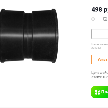
498
р
Наши менед
заказа
Узнат
Цена дейс
отличатьс