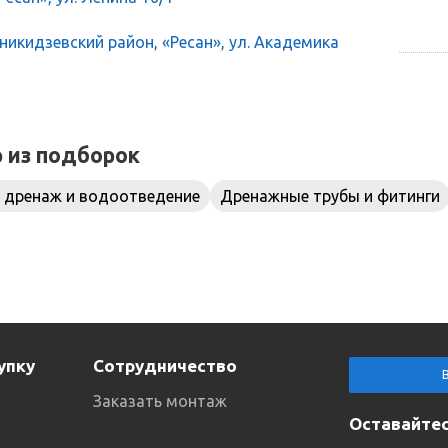
икидзевский район, «Ресан», ул. Академика
р из подборок
 дренаж и водоотведение
Дренажные трубы и фитинги
упку
Сотрудничество
Заказать монтаж
Оставайтес