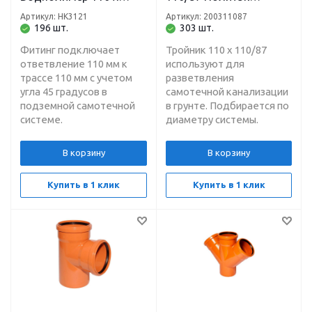
110/45 градусов рыжий
(рыжий)
Артикул: НК3121
Артикул: 200311087
196 шт.
303 шт.
Фитинг подключает
Тройник 110 х 110/87
ответвление 110 мм к
используют для
трассе 110 мм с учетом
разветвления
угла 45 градусов в
самотечной канализации
подземной самотечной
в грунте. Подбирается по
системе.
диаметру системы.
В корзину
В корзину
Купить в 1 клик
Купить в 1 клик