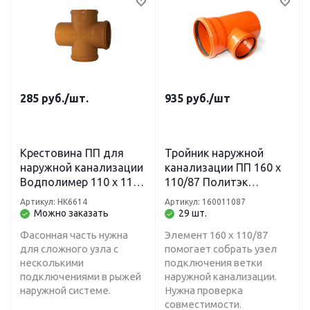
285
руб.
/шт.
935
руб.
/шт
Крестовина ПП для
Тройник наружной
наружной канализации
канализации ПП 160 х
Водполимер 110 х 110
110/87 Политэк
х 110/90 градусов
(рыжий)
Артикул: НК6614
Артикул: 160011087
рыжая
Можно заказать
29 шт.
Фасонная часть нужна
Элемент 160 х 110/87
для сложного узла с
помогает собрать узел
несколькими
подключения ветки
подключениями в рыжей
наружной канализации.
наружной системе.
Нужна проверка
совместимости.