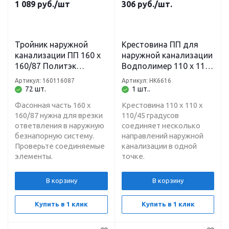
1 089
руб.
/шт
306
руб.
/шт.
Тройник наружной
Крестовина ПП для
канализации ПП 160 х
наружной канализации
160/87 Политэк
Водполимер 110 х 110
(рыжий)
х 110/45 градусов
Артикул: 160116087
Артикул: НК6616
рыжая
72 шт.
1 шт..
Фасонная часть 160 х
Крестовина 110 х 110 х
160/87 нужна для врезки
110/45 градусов
ответвления в наружную
соединяет несколько
безнапорную систему.
направлений наружной
Проверьте соединяемые
канализации в одной
элементы.
точке.
В корзину
В корзину
Купить в 1 клик
Купить в 1 клик