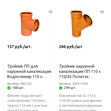
157
руб.
/шт.
266
руб.
/шт
Тройник ПП для
Тройник наружной
наружной канализации
канализации ПП 110 х
Водполимер 110 х
110/45 Политэк
110/87 градусов рыжий
(рыжий)
Артикул: НК3124
Артикул: 200311045
188 шт..
299 шт.
Фитинг подключает
Фасонная часть 110 х
ответвление 110 мм к
110/45 нужна для врезки
трассе 110 мм с учетом
ответвления в наружную
угла 87 градусов в
безнапорную систему.