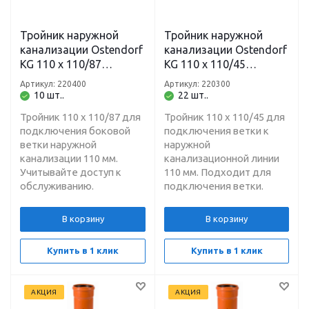
Тройник наружной
Тройник наружной
канализации Ostendorf
канализации Ostendorf
KG 110 х 110/87
KG 110 х 110/45
градусов, рыжий
градусов, рыжий
Артикул: 220400
Артикул: 220300
10 шт..
22 шт..
Тройник 110 х 110/87 для
Тройник 110 х 110/45 для
подключения боковой
подключения ветки к
ветки наружной
наружной
канализации 110 мм.
канализационной линии
Учитывайте доступ к
110 мм. Подходит для
обслуживанию.
подключения ветки.
В корзину
В корзину
Купить в 1 клик
Купить в 1 клик
АКЦИЯ
АКЦИЯ