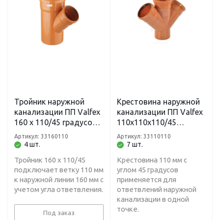
Тройник наружной
Крестовина наружной
канализации ПП Valfex
канализации ПП Valfex
160 х 110/45 градусов
110х110х110/45
рыжий
градусов рыжая
Артикул: 33160110
Артикул: 33110110
4 шт.
7 шт.
Тройник 160 х 110/45
Крестовина 110 мм с
подключает ветку 110 мм
углом 45 градусов
к наружной линии 160 мм с
применяется для
учетом угла ответвления.
ответвлений наружной
канализации в одной
точке.
Под заказ