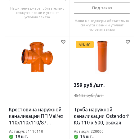
Под заказ
Наши менеджеры обязательно
свяжутся с вами и уточнят
условия заказа
Наши менеджеры обязательно
свяжутся с вами и уточнят
условия заказа
АКЦИЯ
359
руб.
/шт.
454.25 руб.
/шт.
Крестовина наружной
Труба наружной
канализации ПП Valfex
канализации Ostendorf
110х110х110/87
KG 110 х 500, рыжая
градусов рыжая
Артикул: 31110110
Артикул: 220000
19 шт.
15 шт..