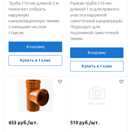
Труба 110 мм длиной 2 м
Рыжая труба 110 мм
помогает собрать
длиной 1 м для прямого
наружную
участка наружной
канализационную линию
самотечной канализации.
с меньшим числом
Подходит для
стыков.
подземной самотечной
линии.
В корзину
В корзину
Купить в 1 клик
Купить в 1 клик
653
руб.
/шт.
510
руб.
/шт.