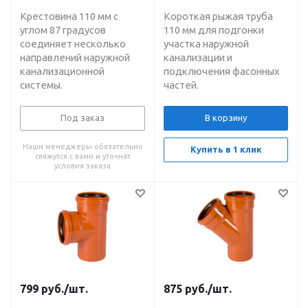
Крестовина 110 мм с
Короткая рыжая труба
углом 87 градусов
110 мм для подгонки
соединяет несколько
участка наружной
направлений наружной
канализации и
канализационной
подключения фасонных
системы.
частей.
Под заказ
В корзину
Наши менеджеры обязательно
Купить в 1 клик
свяжутся с вами и уточнят
условия заказа
799
руб.
/шт.
875
руб.
/шт.