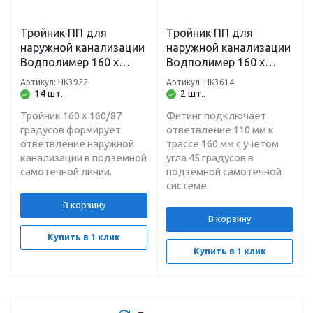
Тройник ПП для
Тройник ПП для
наружной канализации
наружной канализации
Водполимер 160 х
Водполимер 160 х
160/87 градусов рыжий
110/45 градусов рыжий
Артикул: НК3922
Артикул: НК3614
14 шт..
2 шт..
Тройник 160 х 160/87
Фитинг подключает
градусов формирует
ответвление 110 мм к
ответвление наружной
трассе 160 мм с учетом
канализации в подземной
угла 45 градусов в
самотечной линии.
подземной самотечной
системе.
В корзину
В корзину
Купить в 1 клик
Купить в 1 клик