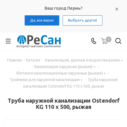
Ваш город Пермь?
Да, все верно
Выбрать другой
0
Главная
-
Каталог
-
Канализация, дренаж и водоотведение
-
Канализация наружная (рыжие)
-
Фитинги канализационные наружные (рыжие)
-
Тройники для наружной канализации
-
Труба наружной
канализации Ostendorf KG 110 х 500, рыжая
Труба наружной канализации Ostendorf
KG 110 х 500, рыжая