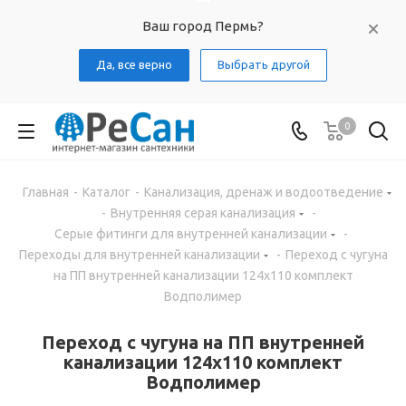
Ваш город Пермь?
Да, все верно
Выбрать другой
0
Главная
-
Каталог
-
Канализация, дренаж и водоотведение
-
Внутренняя серая канализация
-
Серые фитинги для внутренней канализации
-
Переходы для внутренней канализации
-
Переход с чугуна
на ПП внутренней канализации 124х110 комплект
Водполимер
Переход с чугуна на ПП внутренней
канализации 124х110 комплект
Водполимер