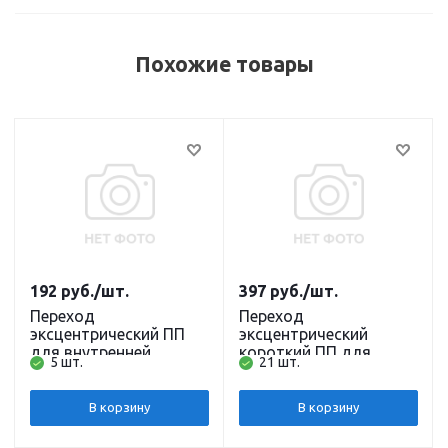
Похожие товары
192
руб.
/шт.
397
руб.
/шт.
Переход
Переход
эксцентрический ПП
эксцентрический
для внутренней
короткий ПП для
5 шт.
21 шт.
канализации Ostendorf
внутренней
HT 90/50
канализации Ostendorf
HT 50/32
В корзину
В корзину