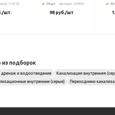
20 шт.
30
икул: 114730
Артикул: 559900
.
/шт.
98
руб.
/шт
1
р из подборок
 дренаж и водоотведение
Канализация внутренняя (сер
лизационные внутренние (серые)
Переходники канализа