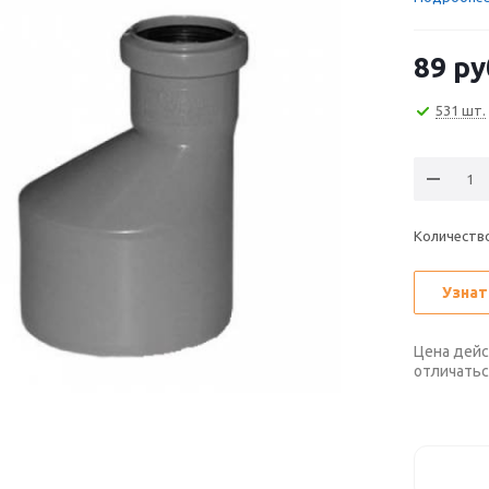
89
ру
531 шт.
Количеств
Узнат
Цена дейс
отличатьс