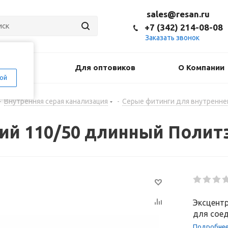
sales@resan.ru
+7 (342) 214-08-08
Заказать звонок
оставка
Для оптовиков
О Компании
ой
-
Внутренняя серая канализация
-
Серые фитинги для внутренне
ий 110/50 длинный Полит
Эксцентр
для соед
Подробне