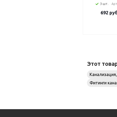
3 шт.
Арт
692
руб
Этот това
Канализация,
Фитинги кана