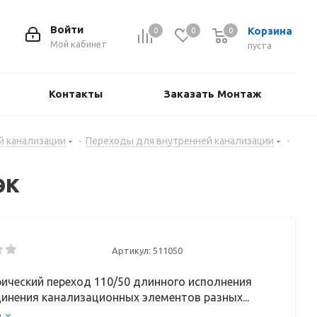
Войти
Корзина
0
0
0
Мой кабинет
пуста
Контакты
Заказать Монтаж
й канализации
-
Переходы для внутренней канализации
-
эк
Артикул:
511050
ический переход 110/50 длинного исполнения
инения канализационных элементов разных...
е