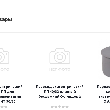
вары
ентрический
Переход эксцентрический
Перехо
 ПП для
ПП 40/32 длинный
ко
канализации
бесшумный Остендорф
внутр
 HT 90/50
Ost