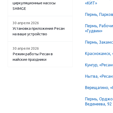
циркуляционные насосы
«КИТ»
SHIMGE
Пермь, Парков
30 апреля 2026
Пермь, Рабочий
Установка приложения Ресан
«Гудвин»
на ваше устройство
Пермь, Закамск
30 апреля 2026
Краснокамск, 
Режим работы Ресан в
майские праздники
Кунгур, «Ресан
Нытва, «Ресан
Верещагино, «Р
Пермь, Орджон
Веденеева, 92