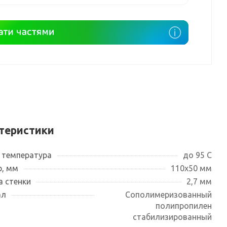
теристики
 температура
до 95 С
, мм
110х50 мм
 стенки
2,7 мм
ал
Сополимеризованный
полипропилен
стабилизированный