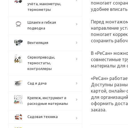
помогает сохран
учёта, манометры,
удобнее вписать
термометры
Перед монтажом
Шланги и гибкая
направление уст
подводка
помогает коррек
сохранить рабоч
Вентиляция
В «РеСан» можно
Сервоприводы,
совместимые тру
термостаты,
материалы для с
контроллеры
«РеСан» работае
Сад и дача
Доступны разны
картой, онлайн-
для организаций
Крепеж, инструмент и
оформить достав
расходные материалы
заказа.
Садовая техника