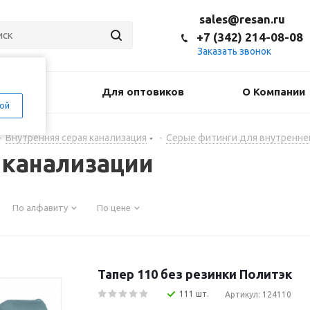
sales@resan.ru
+7 (342) 214-08-08
Заказать звонок
оставка
Для оптовиков
О Компании
ой
-
Внутренняя серая канализация
-
Серые фитинги для внутренне
 канализации
По алфавиту
По цене
Тапер 110 без резинки Политэк
111 шт.
Артикул: 124110