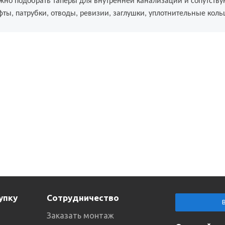
жно подобрать таперы для внутренней канализации и сопутств
ты, патрубки, отводы, ревизии, заглушки, уплотнительные коль
упку
Сотрудничество
Заказать монтаж