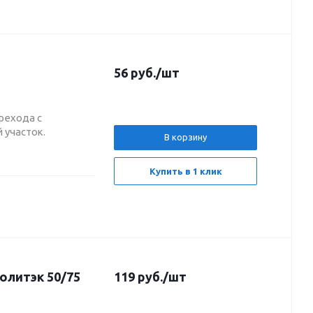
56
руб.
/шт
рехода с
 участок.
В корзину
Купить в 1 клик
олитэк 50/75
119
руб.
/шт