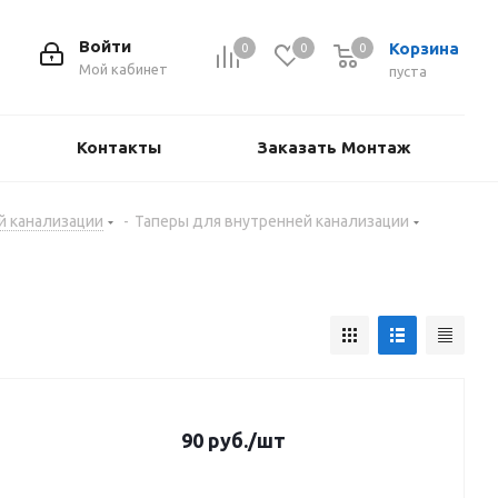
Войти
Корзина
0
0
0
Мой кабинет
пуста
Контакты
Заказать Монтаж
й канализации
-
Таперы для внутренней канализации
90
руб.
/шт