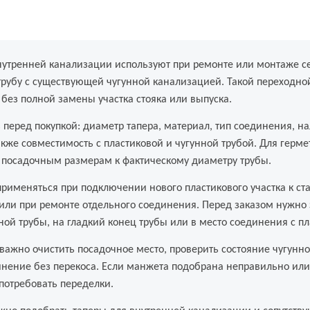
нутренней канализации используют при ремонте или монтаже с
трубу с существующей чугунной канализацией. Такой переходно
без полной замены участка стояка или выпуска.
ь перед покупкой: диаметр тапера, материал, тип соединения, 
акже совместимость с пластиковой и чугунной трубой. Для герм
 посадочным размерам к фактическому диаметру трубы.
применяться при подключении нового пластикового участка к ст
или при ремонте отдельного соединения. Перед заказом нужно з
нной трубы, на гладкий конец трубы или в место соединения с 
важно очистить посадочное место, проверить состояние чугунн
инение без перекоса. Если манжета подобрана неправильно или
потребовать переделки.