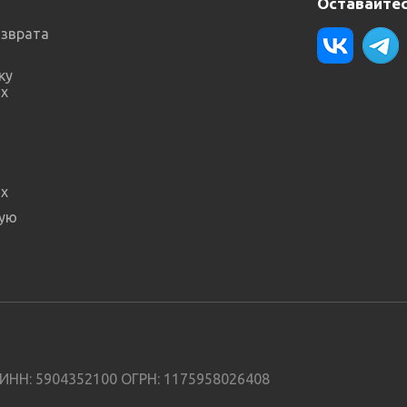
Оставайтес
озврата
ку
х
х
ную
ИНН: 5904352100 ОГРН: 1175958026408