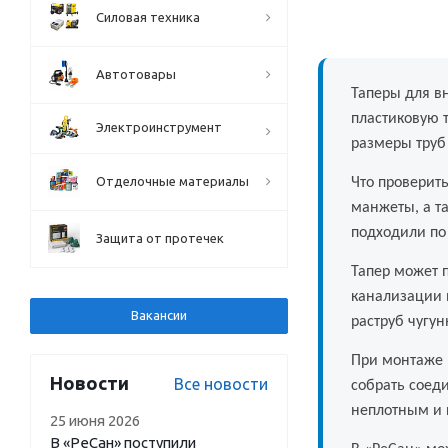
Силовая техника
Автотовары
Таперы для в
пластиковую 
Электроинструмент
размеры труб 
Отделочные материалы
Что проверит
манжеты, а т
подходили по
Защита от протечек
Тапер может 
канализации 
Вакансии
раструб чугу
При монтаже 
Новости
Все новости
собрать соед
неплотным и 
25 июня 2026
В «РеСан» поступили