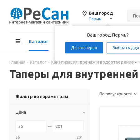
Ваш город
Пермь
Ваш город Пермь?
Каталог
Акции
Д
Да, все верно
Выбрать друг
Главная
-
Каталог
-
Канализация, дренаж и водоотведение
Таперы для внутренней
По популярности
Фильтр по параметрам
Цена
56
201