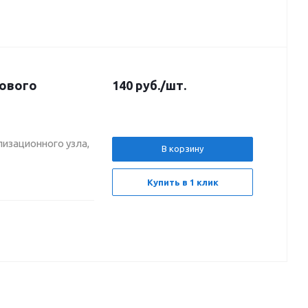
нового
140
руб.
/шт.
изационного узла,
В корзину
Купить в 1 клик