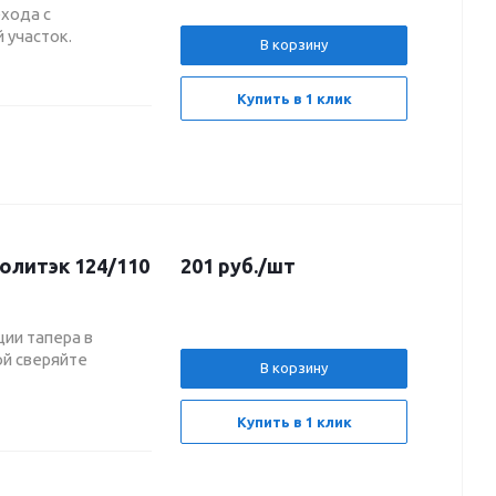
хода с
 участок.
В корзину
Купить в 1 клик
олитэк 124/110
201
руб.
/шт
ии тапера в
ой сверяйте
В корзину
Купить в 1 клик