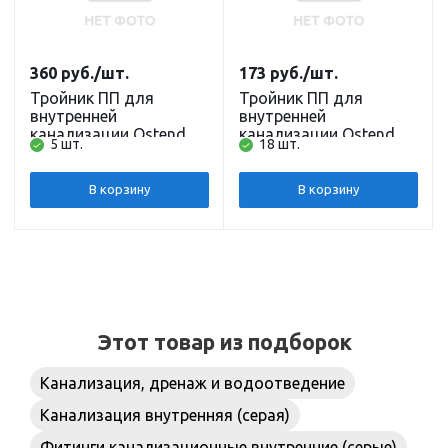
360
руб.
/шт.
173
руб.
/шт.
Тройник ПП для
Тройник ПП для
внутренней
внутренней
канализации Ostendorf
канализации Ostendorf
5 шт.
18 шт.
HT 90 х 90/87, 87 град.
HT 50 х 50/67, 67 град.
В корзину
В корзину
Этот товар из подборок
Канализация, дренаж и водоотведение
Канализация внутренняя (серая)
Фитинги канализационные внутренние (серые)