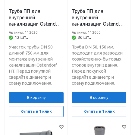
Труба ПП для
Труба ПП для
внутренней
внутренней
канализации Ostendorf
канализации Ostendorf
HT DN 50 х 750 мм
HT DN 50 х 150 мм
Артикул: 112030
Артикул: 112000
12 шт..
36 шт..
Участок трубы DN 50
Труба DN 50, 150 мм,
длиной 750 мм для
подходит для разводки
монтажа внутренней
хозяйственно-бытовых
канализации Ostendorf
стоков внутри здания.
HT. Перед покупкой
Перед покупкой
сверяйте диаметр и
сверяйте диаметр и
схему подключения.
схему подключения.
В корзину
В корзину
Купить в 1 клик
Купить в 1 клик