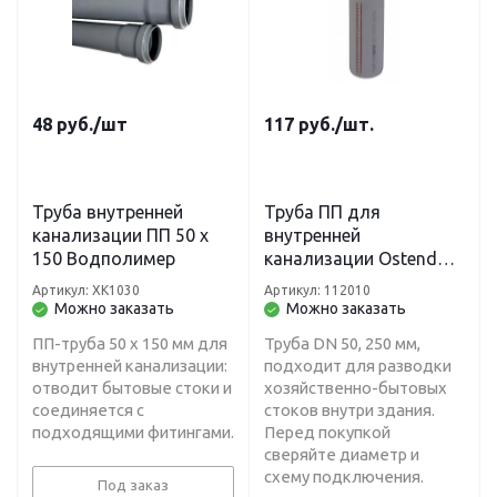
48
руб.
/шт
117
руб.
/шт.
Труба внутренней
Труба ПП для
канализации ПП 50 х
внутренней
150 Водполимер
канализации Ostendorf
HT DN 50 х 250 мм
Артикул: ХК1030
Артикул: 112010
Можно заказать
Можно заказать
ПП-труба 50 х 150 мм для
Труба DN 50, 250 мм,
внутренней канализации:
подходит для разводки
отводит бытовые стоки и
хозяйственно-бытовых
соединяется с
стоков внутри здания.
подходящими фитингами.
Перед покупкой
сверяйте диаметр и
схему подключения.
Под заказ