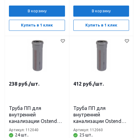
В корзину
В корзину
Купить в 1 клик
Купить в 1 клик
238
руб.
/шт.
412
руб.
/шт.
Труба ПП для
Труба ПП для
внутренней
внутренней
канализации Ostendorf
канализации Ostendorf
HT DN 50 х 1000 мм
HT DN 50 х 2000 мм
Артикул: 112040
Артикул: 112060
24 шт..
25 шт..