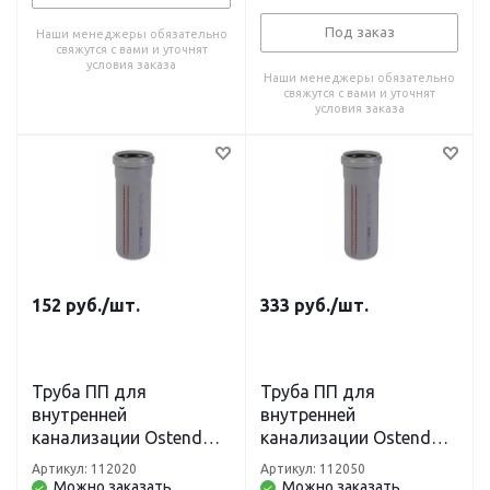
Под заказ
Наши менеджеры обязательно
свяжутся с вами и уточнят
условия заказа
Наши менеджеры обязательно
свяжутся с вами и уточнят
условия заказа
152
руб.
/шт.
333
руб.
/шт.
Труба ПП для
Труба ПП для
внутренней
внутренней
канализации Ostendorf
канализации Ostendorf
HT DN 50 х 500 мм
HT DN 50 х 1500 мм
Артикул: 112020
Артикул: 112050
Можно заказать
Можно заказать