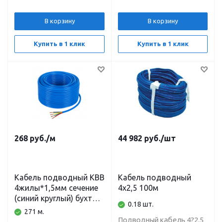
В корзину
В корзину
Купить в 1 клик
Купить в 1 клик
268
руб.
/м
44 982
руб.
/шт
Кабель подводный КВВ
Кабель подводный
4жилы*1,5мм сечение
4х2,5 100м
(синий круглый) бухта
0.18 шт.
200м
271 м.
Подводный кабель 4?2.5