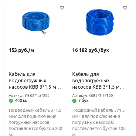
153
руб.
/м
16 182
руб.
/бух
Кабель для
Кабель для
водопогружных
водопогружных
насосов КВВ 3*1,5 мм
насосов КВВ 3*1,5 мм
синий (бухта 200м)
синий бухта 100м
Артикул: КВВ3*1,5*200
Артикул: КВВ3*1,5*100
400 м.
7 бух.
Подводный кабель 3?1.5
Подводный кабель 3?1.5
мм? для подключения
мм? для подключения
погружных насосов;
погружных насосов;
поставляется бухтой 200
поставляется бухтой 100
м.
м.