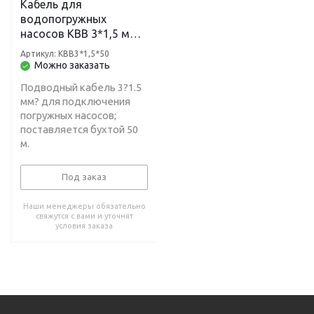
Кабель для
водопогружных
насосов КВВ 3*1,5 мм
синий (бухта 50м)
Артикул: КВВ3*1,5*50
Можно заказать
Подводный кабель 3?1.5
мм? для подключения
погружных насосов;
поставляется бухтой 50
м.
Под заказ
Наши менеджеры обязательно
свяжутся с вами и уточнят
условия заказа