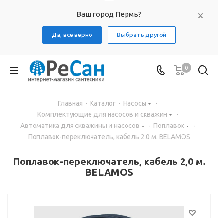
Ваш город Пермь?
Да, все верно
Выбрать другой
0
Главная
-
Каталог
-
Насосы
-
Комплектующие для насосов и скважин
-
Автоматика для скважины и насосов
-
Поплавок
-
Поплавок-переключатель, кабель 2,0 м. BELAMOS
Поплавок-переключатель, кабель 2,0 м.
BELAMOS