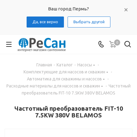
Ваш город Пермь?
Да, все верно
Выбрать другой
0
Главная
-
Каталог
-
Насосы
-
Комплектующие для насосов и скважин
-
Автоматика для скважины и насосов
-
Расходные материалы для насосов и скважин
-
Частотный
преобразователь FIT-10 7.5KW 380V BELAMOS
Частотный преобразователь FIT-10
7.5KW 380V BELAMOS