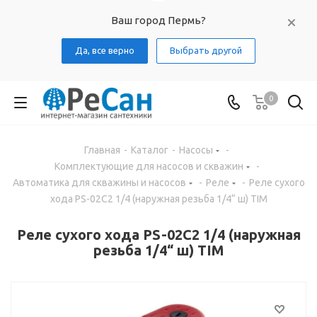
Ваш город Пермь?
Да, все верно
Выбрать другой
0
Главная
-
Каталог
-
Насосы
-
Комплектующие для насосов и скважин
-
Автоматика для скважины и насосов
-
Реле
-
Реле сухого
хода PS-02C2 1/4 (наружная резьба 1/4“ ш) TIM
Реле сухого хода PS-02C2 1/4 (наружная
резьба 1/4“ ш) TIM