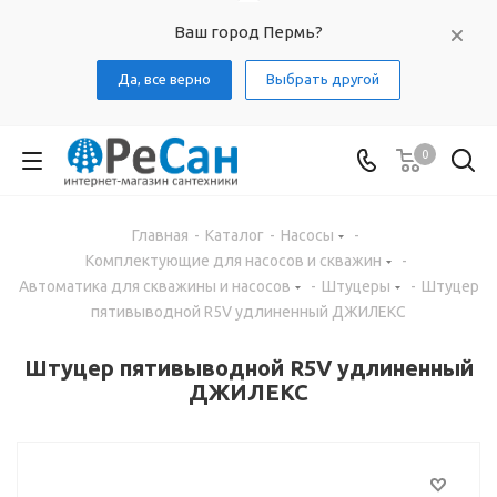
Ваш город Пермь?
Да, все верно
Выбрать другой
0
Главная
-
Каталог
-
Насосы
-
Комплектующие для насосов и скважин
-
Автоматика для скважины и насосов
-
Штуцеры
-
Штуцер
пятивыводной R5V удлиненный ДЖИЛЕКС
Штуцер пятивыводной R5V удлиненный
ДЖИЛЕКС