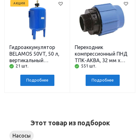
АКЦИЯ
Гидроаккумулятор
Переходник
BELAMOS 50VT, 50 л,
компрессионный ПНД
вертикальный
ТПК-АКВА, 32 мм x
21 шт.
551 шт.
напольный,
наружная резьба 1
подключение 1 дюйм
дюйм
Подробнее
Подробнее
Этот товар из подборок
Насосы