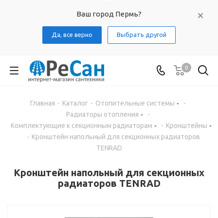
Ваш город Пермь?
Да, все верно
Выбрать другой
0
Главная
-
Каталог
-
Отопительные системы
-
Радиаторы отопления
-
Комплектующие к секционным радиаторам
-
Кронштейны
-
Кронштейн напольный для секционных радиаторов
TENRAD
Кронштейн напольный для секционных
радиаторов TENRAD