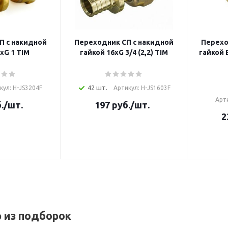
П с накидной
Переходник СП с накидной
Перехо
xG 1 TIM
гайкой 16xG 3/4 (2,2) TIM
гайкой 
42 шт.
кул: H-JS3204F
Артикул: H-JS1603F
Арти
.
/шт.
197
руб.
/шт.
2
р из подборок