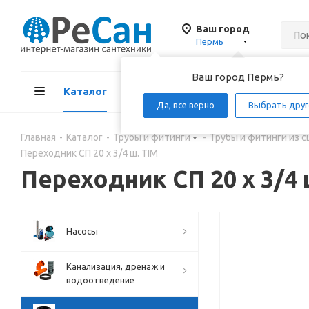
Ваш город
Пермь
Ваш город Пермь?
Каталог
Акции
Д
Да, все верно
Выбрать друг
Главная
-
Каталог
-
Трубы и фитинги
-
Трубы и фитинги из 
Переходник СП 20 х 3/4 ш. TIM
Переходник СП 20 х 3/4 
Насосы
Канализация, дренаж и
водоотведение