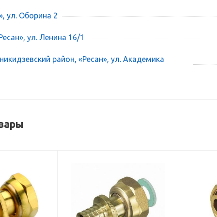
», ул. Оборина 2
есан», ул. Ленина 16/1
икидзевский район, «Ресан», ул. Академика
вары