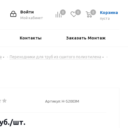
Войти
Корзина
0
0
0
Мой кабинет
пуста
Контакты
Заказать Монтаж
а
-
Переходники для труб из сшитого полиэтилена
-
Артикул:
H-S2003M
уб.
/шт.