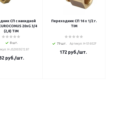
дник СП с накидной
Переходник СП 16 х 1/2 г.
EUROCONUS 20xG 3/4
TIM
(2,8) TIM
8 шт.
79 шт.
Артикул: H-S1602F
кул: H-JS2003E?2.8?
172
руб.
/шт.
32
руб.
/шт.