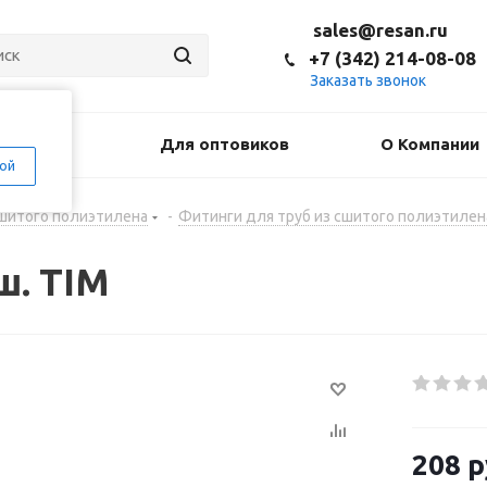
sales@resan.ru
+7 (342) 214-08-08
Заказать звонок
оставка
Для оптовиков
О Компании
ой
сшитого полиэтилена
-
Фитинги для труб из сшитого полиэтилен
ш. TIM
208
р