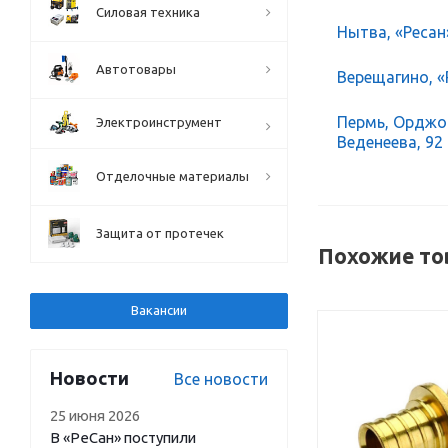
Силовая техника
Нытва, «Ресан
Автотовары
Верещагино, «Р
Пермь, Орджон
Электроинструмент
Веденеева, 92
Отделочные материалы
Защита от протечек
Похожие то
Вакансии
Новости
Все новости
25 июня 2026
В «РеСан» поступили