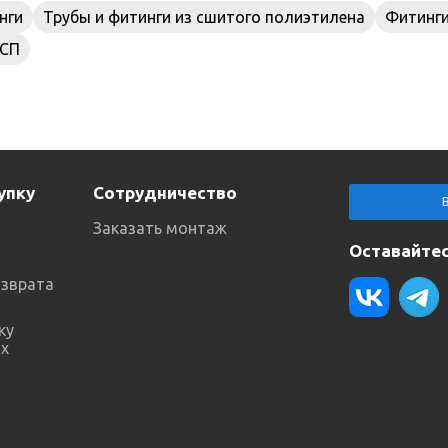
нги
Трубы и фитинги из сшитого полиэтилена
Фитинги
 СП
упку
Сотрудничество
Заказать монтаж
Оставайтес
озврата
ку
х