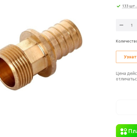
133 шт..
Количество
Узнат
Цена дейс
отличатьс