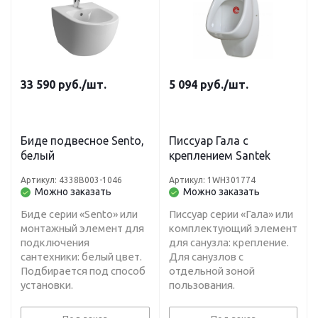
33 590
руб.
/шт.
5 094
руб.
/шт.
Биде подвесное Sento,
Писсуар Гала с
белый
креплением Santek
Артикул: 4338B003-1046
Артикул: 1WH301774
Можно заказать
Можно заказать
Биде серии «Sento» или
Писсуар серии «Гала» или
монтажный элемент для
комплектующий элемент
подключения
для санузла: крепление.
сантехники: белый цвет.
Для санузлов с
Подбирается под способ
отдельной зоной
установки.
пользования.