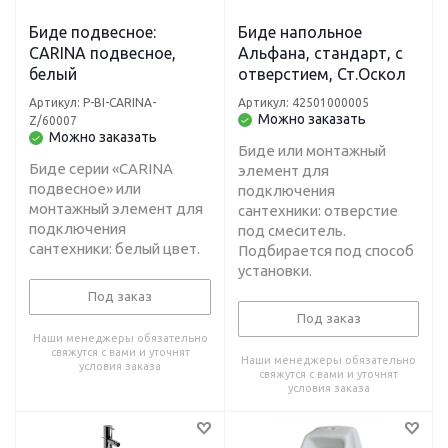
Биде подвесное:
Биде напольное
CARINA подвесное,
Альфана, стандарт, с
белый
отверстием, Ст.Оскол
Артикул: P-BI-CARINA-
Артикул: 42501000005
Можно заказать
Z/60007
Можно заказать
Биде или монтажный
Биде серии «CARINA
элемент для
подвесное» или
подключения
монтажный элемент для
сантехники: отверстие
подключения
под смеситель.
сантехники: белый цвет.
Подбирается под способ
установки.
Под заказ
Под заказ
Наши менеджеры обязательно
свяжутся с вами и уточнят
Наши менеджеры обязательно
условия заказа
свяжутся с вами и уточнят
условия заказа