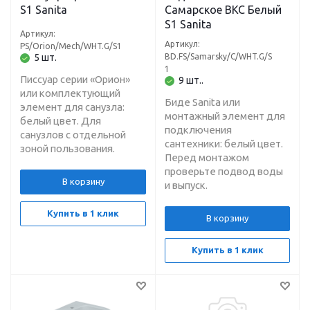
S1 Sanita
Самарское ВКС Белый
S1 Sanita
Артикул:
Артикул:
PS/Orion/Mech/WHT.G/S1
5 шт.
BD.FS/Samarsky/C/WHT.G/S
1
Писсуар серии «Орион»
9 шт..
или комплектующий
Биде Sanita или
элемент для санузла:
монтажный элемент для
белый цвет. Для
подключения
санузлов с отдельной
сантехники: белый цвет.
зоной пользования.
Перед монтажом
проверьте подвод воды
В корзину
и выпуск.
Купить в 1 клик
В корзину
Купить в 1 клик