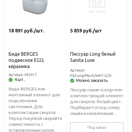
18 891
руб.
/шт.
5 859
руб.
/шт
Биде BERGES
Писсуар Long белый
подвесное EGO,
Sanita Luxe
керамика
Артикул:
Артикул: 082017
PS/Long/Mech/WHT.G/S1
4 шт..
Можно заказать
Биде BERGES или
Писсуар серии «Long» или
монтажный элемент для
комплектующий элемент
подключения
для санузла: белый цвет.
сантехники. Для
Подбирается под схему
комплектации санузла.
смыва и канализации.
Перед покупкой сверяйте
совместимость с
Под заказ
установленным узлом.