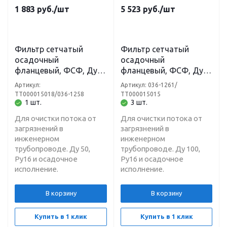
1 883
руб.
/шт
5 523
руб.
/шт
Фильтр сетчатый
Фильтр сетчатый
осадочный
осадочный
фланцевый, ФСФ, Ду
фланцевый, ФСФ, Ду
50, Ру16
100, Ру16
Артикул:
Артикул: 036-1261/
ТТ000015018/036-1258
ТТ000015015
1 шт.
3 шт.
Для очистки потока от
Для очистки потока от
загрязнений в
загрязнений в
инженерном
инженерном
трубопроводе. Ду 50,
трубопроводе. Ду 100,
Ру16 и осадочное
Ру16 и осадочное
исполнение.
исполнение.
В корзину
В корзину
Купить в 1 клик
Купить в 1 клик