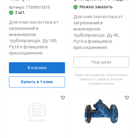
40, Ру16
Можно заказать
Артикул: ТТ000015010
2 шт.
Для очистки потока от
Для очистки потока от
загрязнений в
загрязнений в
инженерном
инженерном
трубопроводе. Ду 40,
трубопроводе. Ду 100,
Ру16 и фланцевое
Ру16 и фланцевое
присоединение.
присоединение.
Под заказ
В корзину
Наши менеджеры обязательно
свяжутся с вами и уточнят
Купить в 1 клик
условия заказа