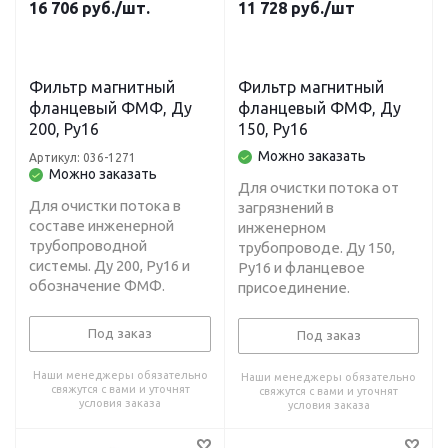
16 706
руб.
/шт.
11 728
руб.
/шт
Фильтр магнитный
Фильтр магнитный
фланцевый ФМФ, Ду
фланцевый ФМФ, Ду
200, Ру16
150, Ру16
Можно заказать
Артикул: 036-1271
Можно заказать
Для очистки потока от
Для очистки потока в
загрязнений в
составе инженерной
инженерном
трубопроводной
трубопроводе. Ду 150,
системы. Ду 200, Ру16 и
Ру16 и фланцевое
обозначение ФМФ.
присоединение.
Под заказ
Под заказ
Наши менеджеры обязательно
Наши менеджеры обязательно
свяжутся с вами и уточнят
свяжутся с вами и уточнят
условия заказа
условия заказа