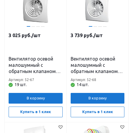
3 025
руб.
/шт
3 739
руб.
/шт
Вентилятор осевой
Вентилятор осевой
малошумный с
малошумный с
обратным клапаном
обратным клапаном
AURA 4/4C (D=100 мм,
AURA 5C (D=125 мм,
Артикул: 52-67
Артикул: 52-68
шп) Эра
шп) Эра
19 шт.
14 шт.
В корзину
В корзину
Купить в 1 клик
Купить в 1 клик