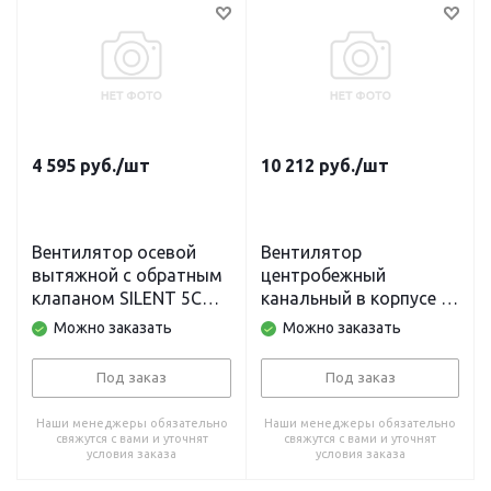
4 595
руб.
/шт
10 212
руб.
/шт
Вентилятор осевой
Вентилятор
вытяжной с обратным
центробежный
клапаном SILENT 5C
канальный в корпусе из
Matt black,D 125
оцинкованной стали
Можно заказать
Можно заказать
MARS GDF 200
Под заказ
Под заказ
Наши менеджеры обязательно
Наши менеджеры обязательно
свяжутся с вами и уточнят
свяжутся с вами и уточнят
условия заказа
условия заказа