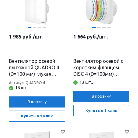
1 985
руб.
/шт.
1 664
руб.
/шт.
Вентилятор осевой
Вентилятор осевой с
вытяжной QUADRO 4
коротким фланцем
(D=100 мм) глухая
DISC 4 (D=100мм)
панель(сменная) Эра
съёмные цветные
13 шт..
Артикул: QUADRO 4
кольца(4шт) регулятор
16 шт..
силы потока воздуха
В корзину
Эра
В корзину
Купить в 1 клик
Купить в 1 клик