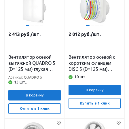
2 413
руб.
/шт.
2 012
руб.
/шт.
Вентилятор осевой
Вентилятор осевой с
вытяжной QUADRO 5
коротким фланцем
(D=125 мм) глухая
DISC 5 (D=125 мм)
панель(сменная) Эра
съёмные цветные
10 шт..
Артикул: QUADRO 5
кольца(4шт) регулятор
13 шт..
силы потока воздуха
В корзину
Эра
В корзину
Купить в 1 клик
Купить в 1 клик