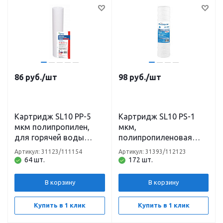
86
руб.
/шт
98
руб.
/шт
Картридж SL10 PP-5
Картридж SL10 PS-1
мкм полипропилен,
мкм,
для горячей воды
полипропиленовая
Нептун/Аквадело
нить Нептун/Аквадело
Артикул: 31123/111154
Артикул: 31393/112123
64 шт.
172 шт.
В корзину
В корзину
Купить в 1 клик
Купить в 1 клик