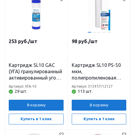
253
руб.
/шт
98
руб.
/шт
Картридж SL10 GAC
Картридж SL10 PS-50
(УГА) гранулированный
мкм,
активированный уголь
полипропиленовая
Аквабрайт
нить Нептун/Аквадело
Артикул: УГА-10
Артикул: 31397/112127
29 шт.
113 шт.
В корзину
В корзину
Купить в 1 клик
Купить в 1 клик