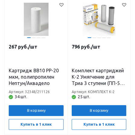
267
руб.
/шт
796
руб.
/шт
Картридж BB10 PP-20
Комплект картриджей
мкм, полипропилен
К-2 Умягчение для
Нептун/Аквадело
Триа 3 ступени (ПП-5М,
УГП-10, С-10)
Артикул: 32348/211126
Артикул: КОМПЛЕКТ К-2
Аквабрайт
34 шт.
25 шт.
В корзину
В корзину
Купить в 1 клик
Купить в 1 клик