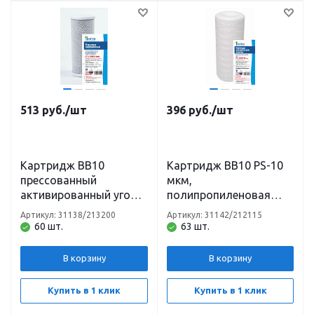
513
руб.
/шт
396
руб.
/шт
Картридж BB10
Картридж BB10 PS-10
прессованный
мкм,
активированный уголь
полипропиленовая
(карбон-блок) Нептун/
нить Нептун/Аквадело
Артикул: 31138/213200
Артикул: 31142/212115
Аквадело
60 шт.
63 шт.
В корзину
В корзину
Купить в 1 клик
Купить в 1 клик