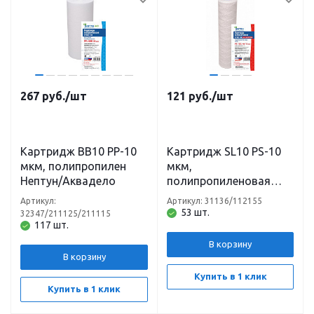
267
руб.
/шт
121
руб.
/шт
Картридж BB10 PP-10
Картридж SL10 PS-10
мкм, полипропилен
мкм,
Нептун/Аквадело
полипропиленовая
нить для горячей воды
Артикул:
Артикул: 31136/112155
Нептун/Аквадело
53 шт.
32347/211125/211115
117 шт.
В корзину
В корзину
Купить в 1 клик
Купить в 1 клик