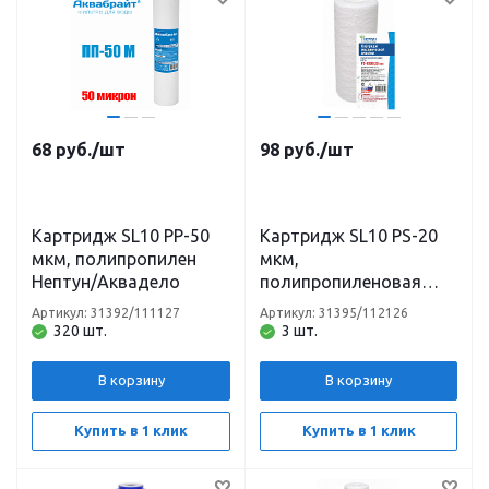
68
руб.
/шт
98
руб.
/шт
Картридж SL10 PP-50
Картридж SL10 PS-20
мкм, полипропилен
мкм,
Нептун/Аквадело
полипропиленовая
нить Нептун/Аквадело
Артикул: 31392/111127
Артикул: 31395/112126
320 шт.
3 шт.
В корзину
В корзину
Купить в 1 клик
Купить в 1 клик