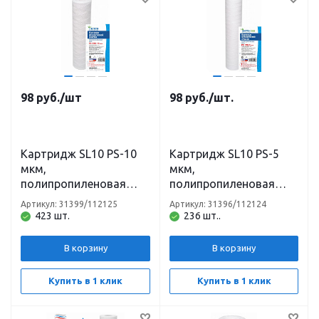
98
руб.
/шт
98
руб.
/шт.
Картридж SL10 PS-10
Картридж SL10 PS-5
мкм,
мкм,
полипропиленовая
полипропиленовая
нить Нептун/Аквадело
нить Нептун/Аквадело
Артикул: 31399/112125
Артикул: 31396/112124
423 шт.
236 шт..
В корзину
В корзину
Купить в 1 клик
Купить в 1 клик