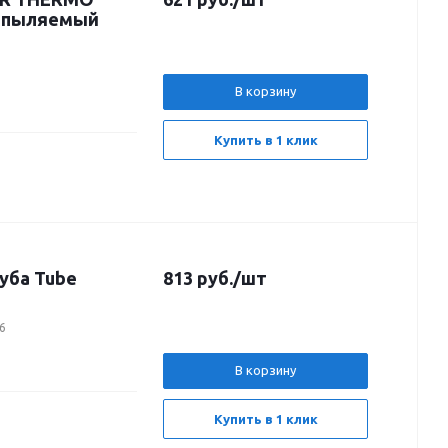
апыляемый
В корзину
Купить в 1 клик
уба Tube
813
руб.
/шт
6
В корзину
Купить в 1 клик