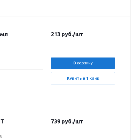
 мл
213
руб.
/шт
В корзину
Купить в 1 клик
IT
739
руб.
/шт
8