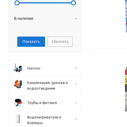
В наличии
Сбросить
Насосы
Канализация, дренаж и
водоотведение
Трубы и фитинги
Водонагреватели и
бойлеры