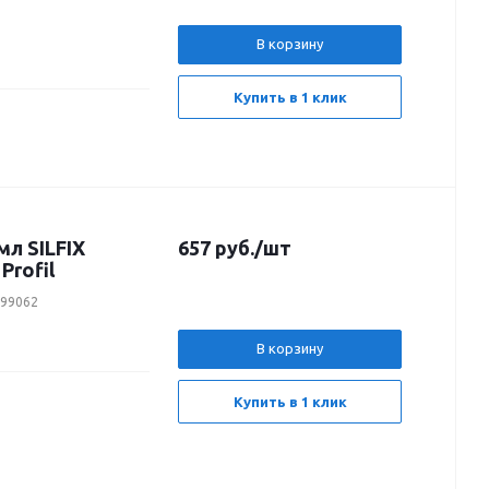
В корзину
Купить в 1 клик
л SILFIX
657
руб.
/шт
Profil
199062
В корзину
Купить в 1 клик