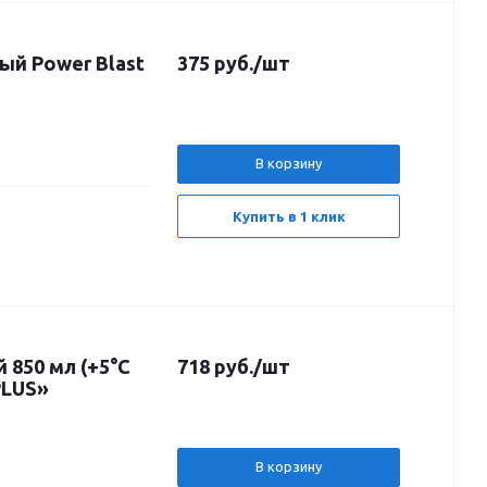
ый Power Blast
375
руб.
/шт
В корзину
Купить в 1 клик
 850 мл (+5°C
718
руб.
/шт
PLUS»
В корзину