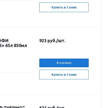
Купить в 1 клик
РОФИ
923
руб.
/шт.
65» 65л 850мл
В корзину
Купить в 1 клик
UR THERMO"
621
руб.
/шт