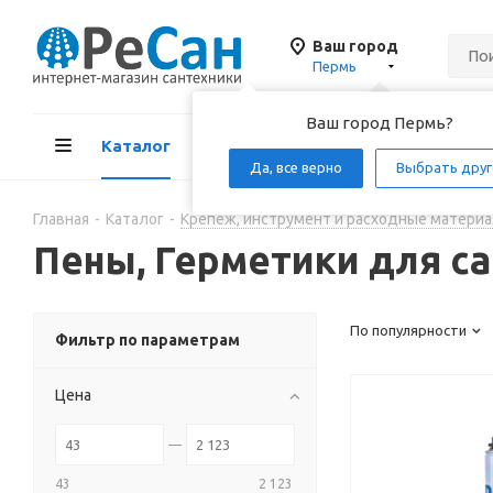
Ваш город
Пермь
Ваш город Пермь?
Каталог
Акции
Д
Да, все верно
Выбрать друг
Главная
-
Каталог
-
Крепеж, инструмент и расходные материа
Пены, Герметики для с
По популярности
Фильтр по параметрам
Цена
43
2 123