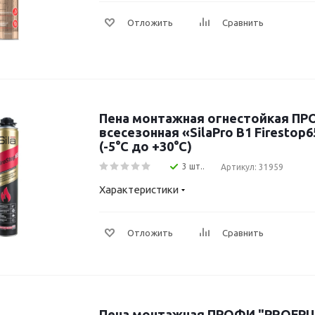
Отложить
Сравнить
Пена монтажная огнестойкая П
всесезонная «SilaPro B1 Firestop
(-5°C до +30°C)
3 шт..
Артикул: 31959
Характеристики
Отложить
Сравнить
Пена монтажная ПРОФИ "PROFP