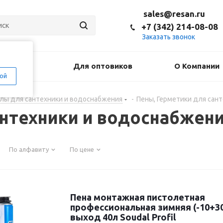
sales@resan.ru
+7 (342) 214-08-08
Заказать звонок
оставка
Для оптовиков
О Компании
ой
лы для сантехники и водоснабжения
-
Пены, Герметики для сан
антехники и водоснабжен
По алфавиту
По цене
Пена монтажная пистолетная
профессиональная зимняя (-10+30
выход 40л Soudal Profil