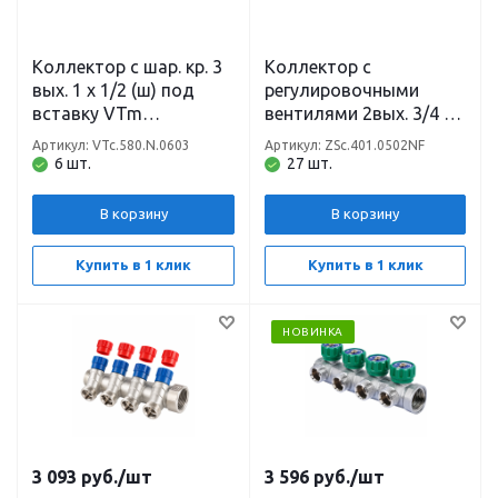
Коллектор с шар. кр. 3
Коллектор с
вых. 1 х 1/2 (ш) под
регулировочными
вставку VTm
вентилями 2вых. 3/4 х
VTc.580.N.0603 Valtec
1/2 (на подающий
Артикул: VTc.580.N.0603
Артикул: ZSc.401.0502NF
трубопровод) ZEISSLER
6 шт.
27 шт.
В корзину
В корзину
Купить в 1 клик
Купить в 1 клик
НОВИНКА
3 093
руб.
/шт
3 596
руб.
/шт