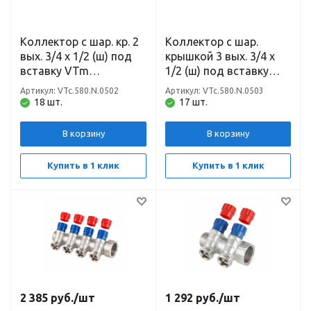
Коллектор с шар. кр. 2
Коллектор с шар.
вых. 3/4 х 1/2 (ш) под
крышкой 3 вых. 3/4 х
вставку VTm
1/2 (ш) под вставку
VTc.580.N.0502 Valtec
VTm VTc.580.N.0503
Артикул: VTc.580.N.0502
Артикул: VTc.580.N.0503
Valtec
18 шт.
17 шт.
В корзину
В корзину
Купить в 1 клик
Купить в 1 клик
2 385
руб.
/шт
1 292
руб.
/шт