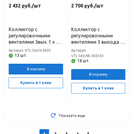
2 432
руб.
/шт
2 700
руб.
/шт
Коллектор с
Коллектор с
регулировочными
регулировочными
вентилями 3вых. 1 х 1/2
вентилями 3 выхода 1
(ш) VTm VTc.560.N.0603
х 3/4 Евроконус VTm
Артикул: VTc.560.N.0603
Артикул:
Valtec
VTc.560.NE.060503
13 шт.
VTc.560.NE.060503
Valtec
18 шт.
В корзину
В корзину
Купить в 1 клик
Купить в 1 клик
Показать еще