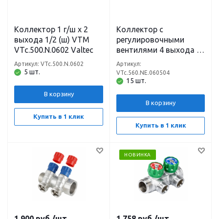
Коллектор 1 г/ш х 2
Коллектор с
выхода 1/2 (ш) VTM
регулировочными
VTc.500.N.0602 Valtec
вентилями 4 выхода 1
х 3/4 Евроконус VTm
Артикул: VTc.500.N.0602
Артикул:
VTc.560.NE.060504
5 шт.
VTc.560.NE.060504
Valtec
15 шт.
В корзину
В корзину
Купить в 1 клик
Купить в 1 клик
НОВИНКА
1 900
руб.
/шт
1 758
руб.
/шт