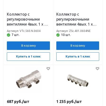
Коллектор с
Коллектор с
регулировочными
регулировочными
вентилями 4вых. 1 х 1/2
вентилями 4вых. 1 х
(ш) VTm VTc.560.N.0604
3/4 Евроконус (на
Артикул: VTc.560.N.0604
Артикул: ZSc.401.0604NE
Valtec
подающий
7 шт.
10 шт.
трубопровод) ZEISSLER
В корзину
В корзину
Купить в 1 клик
Купить в 1 клик
687
руб.
/шт
1 235
руб.
/шт