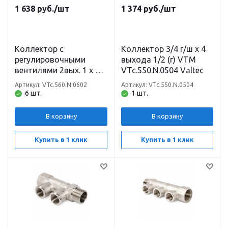
1 638
руб.
/шт
1 374
руб.
/шт
Коллектор с
Коллектор 3/4 г/ш х 4
регулировочными
выхода 1/2 (г) VTM
вентилями 2вых. 1 х 1/2
VTc.550.N.0504 Valtec
(ш) Vtm VTc.560.N.0602
Артикул: VTc.560.N.0602
Артикул: VTc.550.N.0504
Valtec
6 шт.
1 шт.
В корзину
В корзину
Купить в 1 клик
Купить в 1 клик