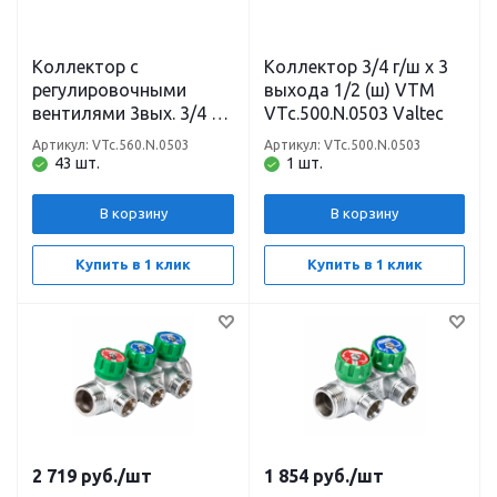
Коллектор с
Коллектор 3/4 г/ш х 3
регулировочными
выхода 1/2 (ш) VTM
вентилями 3вых. 3/4 х
VTc.500.N.0503 Valtec
1/2 (ш) VTm
Артикул: VTc.560.N.0503
Артикул: VTc.500.N.0503
VTc.560.N.0503 Valtec
43 шт.
1 шт.
В корзину
В корзину
Купить в 1 клик
Купить в 1 клик
2 719
руб.
/шт
1 854
руб.
/шт