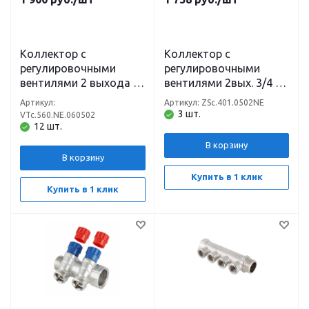
Коллектор с
Коллектор с
регулировочными
регулировочными
вентилями 2 выхода 1
вентилями 2вых. 3/4 х
х 3/4 Евроконус VTm
3/4 Евроконус (на
Артикул:
Артикул: ZSc.401.0502NE
VTc.560.NE.060502
подающий
3 шт.
VTc.560.NE.060502
Valtec
трубопровод) ZEISSLER
12 шт.
В корзину
В корзину
Купить в 1 клик
Купить в 1 клик