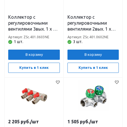
Коллектор с
Коллектор с
регулировочными
регулировочными
вентилями 3вых. 1 х 3/4
вентилями 2вых. 1 х
Евроконус (на
3/4 Евроконус (на
Артикул: ZSc.401.0603NE
Артикул: ZSc.401.0602NE
подающий
подающий
1 шт.
3 шт.
трубопровод) ZEISSLER
трубопровод) ZEISSLER
В корзину
В корзину
Купить в 1 клик
Купить в 1 клик
2 205
руб.
/шт
1 505
руб.
/шт