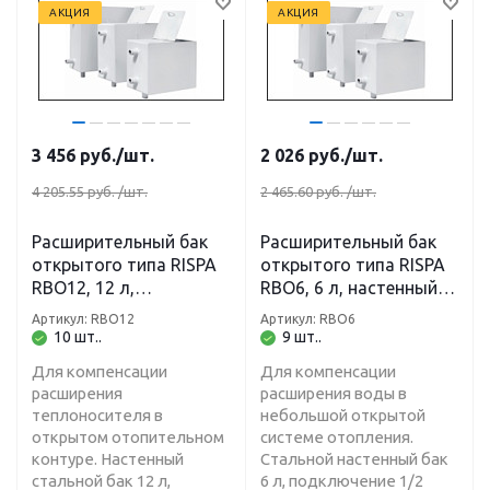
АКЦИЯ
АКЦИЯ
3 456
руб.
/шт.
2 026
руб.
/шт.
4 205.55 руб.
/шт.
2 465.60 руб.
/шт.
Расширительный бак
Расширительный бак
открытого типа RISPA
открытого типа RISPA
RBO12, 12 л,
RBO6, 6 л, настенный,
настенный,
подключение 1/2
Артикул: RBO12
Артикул: RBO6
подключение 1/2
дюйма, без крышки
10 шт..
9 шт..
дюйма, с крышкой
Для компенсации
Для компенсации
расширения
расширения воды в
теплоносителя в
небольшой открытой
открытом отопительном
системе отопления.
контуре. Настенный
Стальной настенный бак
стальной бак 12 л,
6 л, подключение 1/2