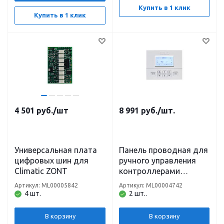
Купить в 1 клик
Купить в 1 клик
4 501
руб.
/шт
8 991
руб.
/шт.
Универсальная плата
Панель проводная для
цифровых шин для
ручного управления
Climatic ZONT
контроллерами
МЛ-753 ZONT
Артикул: ML00005842
Артикул: ML00004742
4 шт.
2 шт..
В корзину
В корзину