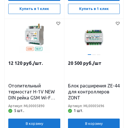
Купить в 1 клик
Купить в 1 клик
12 120
руб.
/шт.
20 500
руб.
/шт
Отопительный
Блок расширения ZE-44
термостат H-1V NEW
для контроллеров
DIN рейка GSM Wi-F
ZONT
ZONT
Артикул: ML00005890
Артикул: ML00005696
5 шт..
1 шт.
В корзину
В корзину