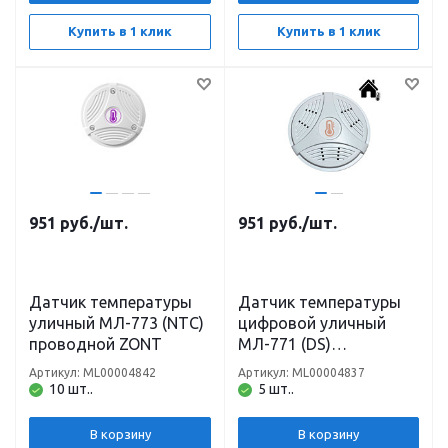
Купить в 1 клик
Купить в 1 клик
951
руб.
/шт.
951
руб.
/шт.
Датчик температуры
Датчик температуры
уличный МЛ-773 (NTC)
цифровой уличный
проводной ZONT
МЛ-771 (DS)
проводной ZONT
Артикул: ML00004842
Артикул: ML00004837
10 шт..
5 шт..
В корзину
В корзину