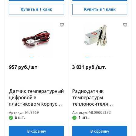
Купить в 1 клик
Купить в 1 клик
957
руб.
/шт
3 831
руб.
/шт.
Датчик температурный
Радиодатчик
цифровой в
температуры
пластиковом корпусе
теплоносителя
DS18S20 ZONT
МЛ-785, 868 МГц ZONT
Артикул: ML8569
Артикул: ML00005372
6 шт.
1 шт..
В корзину
В корзину