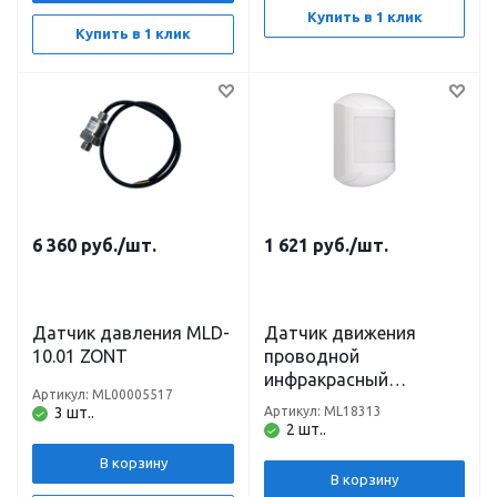
Купить в 1 клик
Купить в 1 клик
6 360
руб.
/шт.
1 621
руб.
/шт.
Датчик давления MLD-
Датчик движения
10.01 ZONT
проводной
инфракрасный
Артикул: ML00005517
АСТРА-515 ZONT
3 шт..
Артикул: ML18313
2 шт..
В корзину
В корзину