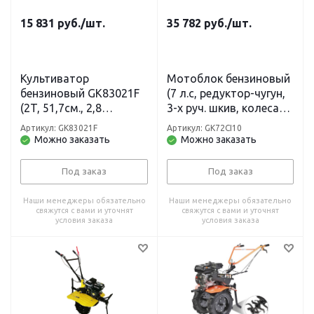
15 831
руб.
/шт.
35 782
руб.
/шт.
Культиватор
Мотоблок бензиновый
бензиновый GK83021F
(7 л.с, редуктор-чугун,
(2T, 51,7см., 2,8
3-х руч. шкив, колеса
л.с.,Шир24 см, Глуб 21
4.00-10) STURM
Артикул: GK83021F
Артикул: GK72CI10
см ВЫНОСНОЙ
Можно заказать
Можно заказать
ФИЛЬТР) STURM
Под заказ
Под заказ
Наши менеджеры обязательно
Наши менеджеры обязательно
свяжутся с вами и уточнят
свяжутся с вами и уточнят
условия заказа
условия заказа