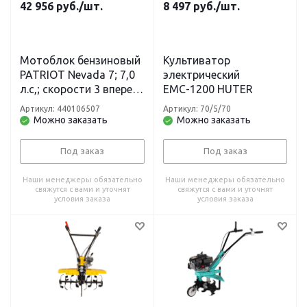
42 956
руб.
/шт.
8 497
руб.
/шт.
Мотоблок бензиновый
Культиватор
PATRIOT Nevada 7; 7,0
электрический
л.с,; скорости 3 вперед,
ЕМС-1200 HUTER
1 назад;
Артикул: 440106507
Артикул: 70/5/70
пневматические колеса
Можно заказать
Можно заказать
4.00-10
Под заказ
Под заказ
Наши менеджеры обязательно
Наши менеджеры обязательно
свяжутся с вами и уточнят
свяжутся с вами и уточнят
условия заказа
условия заказа