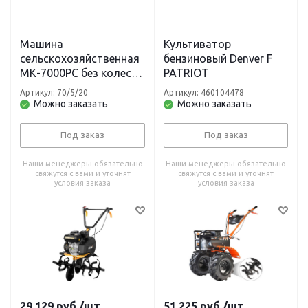
Машина
Культиватор
сельскохозяйственная
бензиновый Denver F
МК-7000PC без колес
PATRIOT
HUTER
Артикул: 70/5/20
Артикул: 460104478
Можно заказать
Можно заказать
Под заказ
Под заказ
Наши менеджеры обязательно
Наши менеджеры обязательно
свяжутся с вами и уточнят
свяжутся с вами и уточнят
условия заказа
условия заказа
29 129
руб.
/шт.
51 225
руб.
/шт.