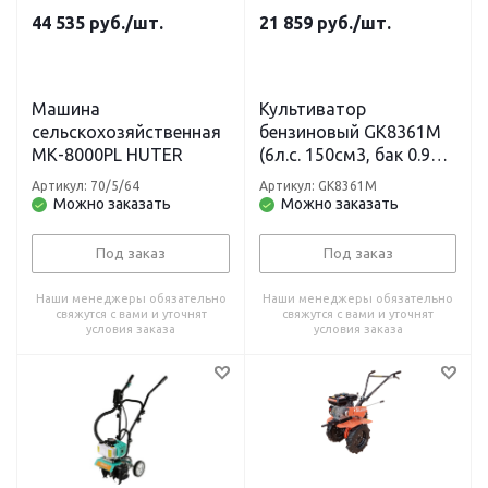
44 535
руб.
/шт.
21 859
руб.
/шт.
Машина
Культиватор
cельскохозяйственная
бензиновый GK8361M
МК-8000РL HUTER
(6л.с. 150см3, бак 0.9л,
ширина 40см, глубина
Артикул: 70/5/64
Артикул: GK8361M
25см) STURM
Можно заказать
Можно заказать
Под заказ
Под заказ
Наши менеджеры обязательно
Наши менеджеры обязательно
свяжутся с вами и уточнят
свяжутся с вами и уточнят
условия заказа
условия заказа