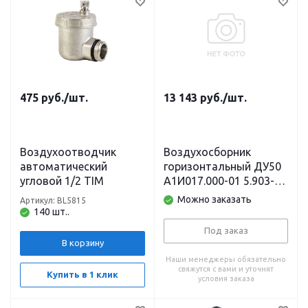
475
руб.
/шт.
13 143
руб.
/шт.
Воздухоотводчик
Воздухосборник
автоматический
горизонтальный ДУ50
угловой 1/2 TIM
А1И017.000-01 5.903-20
в.1
Можно заказать
Артикул: BL5815
140 шт..
Под заказ
В корзину
Наши менеджеры обязательно
свяжутся с вами и уточнят
Купить в 1 клик
условия заказа