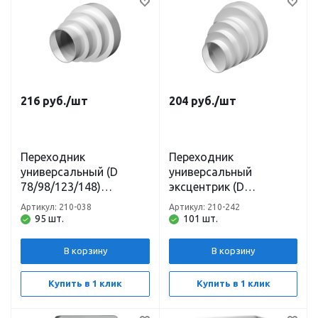
216
руб.
/шт
204
руб.
/шт
Переходник
Переходник
универсальный (D
универсальный
78/98/123/148)
эксцентрик (D
ПУ15.12.10.8 Эра
80/100/120/125/160)
Артикул: 210-038
Артикул: 210-242
Эра
95 шт.
101 шт.
В корзину
В корзину
Купить в 1 клик
Купить в 1 клик