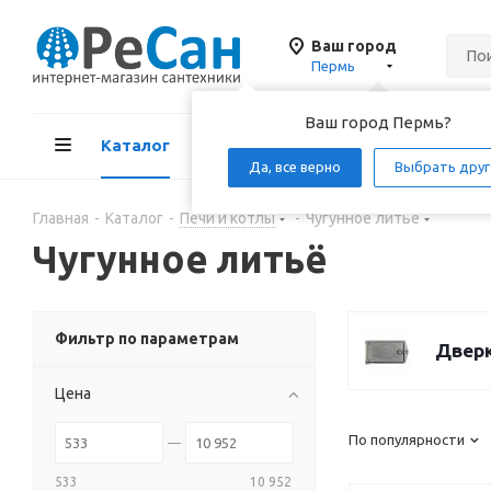
Ваш город
Пермь
Ваш город Пермь?
Каталог
Акции
Д
Да, все верно
Выбрать друг
Главная
-
Каталог
-
Печи и котлы
-
Чугунное литьё
Чугунное литьё
Фильтр по параметрам
Дверк
Цена
По популярности
533
10 952