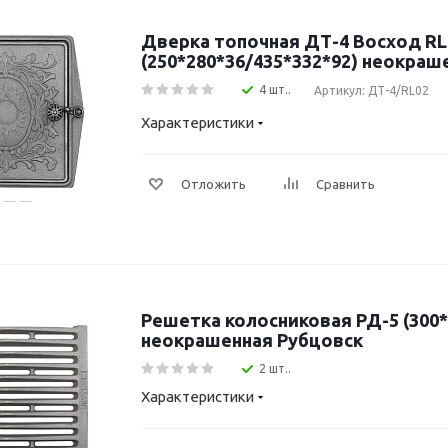
Дверка топочная ДТ-4 Восход R
(250*280*36/435*332*92) неокраш
4 шт..
Артикул: ДТ-4/RL02
Характеристики
Отложить
Сравнить
Решетка колосниковая РД-5 (300*
неокрашенная Рубцовск
2 шт..
Характеристики