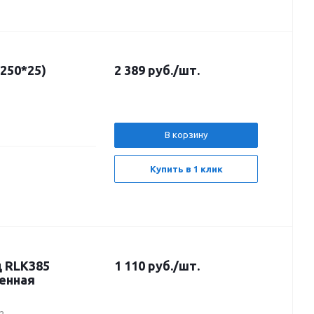
250*25)
2 389
руб.
/шт.
В корзину
Купить в 1 клик
 RLK385
1 110
руб.
/шт.
шенная