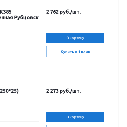
LK385
2 762
руб.
/шт.
енная Рубцовск
В корзину
Купить в 1 клик
250*25)
2 273
руб.
/шт.
В корзину