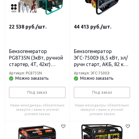
22 538
руб.
/шт.
44 413
руб.
/шт.
Бензогенератор
Бензогенератор
PG8735N (3кВт, ручной
ЭГС-7500Э (6,5 кВт, эл/
стартер, 4Т, 42кг)
ручн старт, АКБ, 82 кг)
STURM
СОЮЗ
Артикул: PG8735N
Артикул: ЭГС-7500Э
Можно заказать
Можно заказать
Под заказ
Под заказ
Наши менеджеры обязательно
Наши менеджеры обязательно
свяжутся с вами и уточнят
свяжутся с вами и уточнят
условия заказа
условия заказа