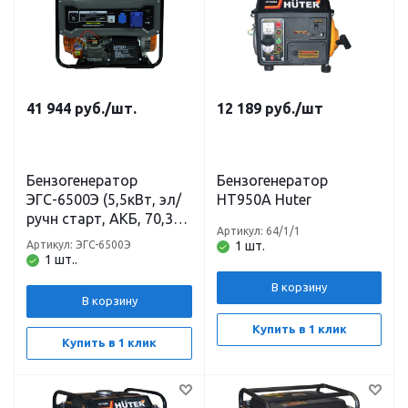
41 944
руб.
/шт.
12 189
руб.
/шт
Бензогенератор
Бензогенератор
ЭГС-6500Э (5,5кВт, эл/
HT950A Huter
ручн старт, АКБ, 70,3кг)
Артикул: 64/1/1
СОЮЗ
Артикул: ЭГС-6500Э
1 шт.
1 шт..
В корзину
В корзину
Купить в 1 клик
Купить в 1 клик