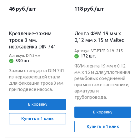
46
руб.
/шт
118
руб.
/шт
Крепление-зажим
Лента ФУМ 19 мм х
троса 3 мм.
0,12 мм х 15 м Valtec
нержавейка DIN 741
Артикул: VT.PTFE.0.191215
Артикул: DIN3мм
172 шт.
530 шт.
ФУМ-лента 19 мм х 0,12
Зажим стандарта DIN 741
мм х 15 м для уплотнения
из нержавеющей стали
резьбовых соединений
для фиксации троса 3 мм
при монтаже сантехники,
при подвесе насоса.
арматуры и
трубопровода.
В корзину
В корзину
Купить в 1 клик
Купить в 1 клик