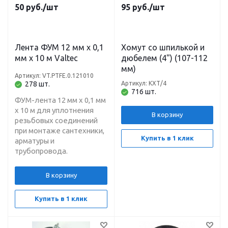
50
руб.
/шт
95
руб.
/шт
Лента ФУМ 12 мм х 0,1
Хомут со шпилькой и
мм х 10 м Valtec
дюбелем (4") (107-112
мм)
Артикул: VT.PTFE.0.121010
278 шт.
Артикул: КХТ/4
716 шт.
ФУМ-лента 12 мм х 0,1 мм
х 10 м для уплотнения
В корзину
резьбовых соединений
при монтаже сантехники,
Купить в 1 клик
арматуры и
трубопровода.
В корзину
Купить в 1 клик