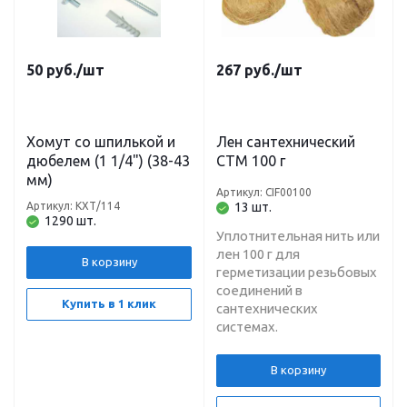
50
руб.
/шт
267
руб.
/шт
Хомут со шпилькой и
Лен сантехнический
дюбелем (1 1/4") (38-43
СТМ 100 г
мм)
Артикул: CIF00100
Артикул: КХТ/114
13 шт.
1290 шт.
Уплотнительная нить или
лен 100 г для
В корзину
герметизации резьбовых
соединений в
Купить в 1 клик
сантехнических
системах.
В корзину