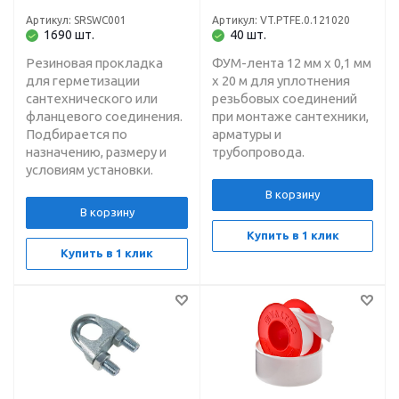
Артикул: SRSWC001
Артикул: VT.PTFE.0.121020
1690 шт.
40 шт.
Резиновая прокладка
ФУМ-лента 12 мм х 0,1 мм
для герметизации
х 20 м для уплотнения
сантехнического или
резьбовых соединений
фланцевого соединения.
при монтаже сантехники,
Подбирается по
арматуры и
назначению, размеру и
трубопровода.
условиям установки.
В корзину
В корзину
Купить в 1 клик
Купить в 1 клик