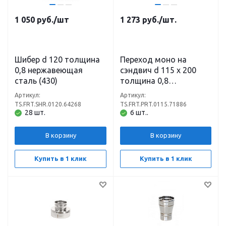
1 050
руб.
/шт
1 273
руб.
/шт.
Шибер d 120 толщина
Переход моно на
0,8 нержавеющая
сэндвич d 115 х 200
сталь (430)
толщина 0,8
нержавеющая сталь
Артикул:
Артикул:
(430) х 0,5
TS.FRT.SHR.0120.64268
TS.FRT.PRT.0115.71886
нержавеющая сталь
28 шт.
6 шт..
(430)
В корзину
В корзину
Купить в 1 клик
Купить в 1 клик