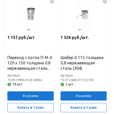
1 137
руб.
/шт
1 526
руб.
/шт.
Переход с котла П-М d
Шибер d 115 толщина
120 х 150 толщина 0.8
0,8 нержавеющая
нержавеющая сталь
сталь (304)
(430)
Артикул:
Артикул:
TS.FRT.PRM.0120.58994
TS.ST5.SHR.0115.33781
18 шт.
2 шт..
В корзину
В корзину
Купить в 1 клик
Купить в 1 клик