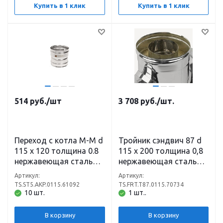
Купить в 1 клик
Купить в 1 клик
514
руб.
/шт
3 708
руб.
/шт.
Переход с котла М-М d
Тройник сэндвич 87 d
115 х 120 толщина 0.8
115 х 200 толщина 0,8
нержавеющая сталь
нержавеющая сталь
(304)
(430) х 0,5
Артикул:
Артикул:
нержавеющая сталь
TS.ST5.AKP.0115.61092
TS.FRT.T87.0115.70734
(430)
10 шт.
1 шт..
В корзину
В корзину