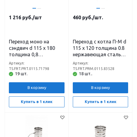
1 216
руб.
/шт
460
руб.
/шт.
Переход моно на
Переход с котла П-М d
сэндвич d 115 х 180
115 х 120 толщина 0.8
толщина 0,8
нержавеющая сталь
нержавеющая сталь
(430)
Артикул:
Артикул:
(430) х 0,5
TS.FRT.PRT.0115.71798
TS.FRT.PRM.0115.83528
нержавеющая сталь
19 шт.
18 шт..
(430)
В корзину
В корзину
Купить в 1 клик
Купить в 1 клик