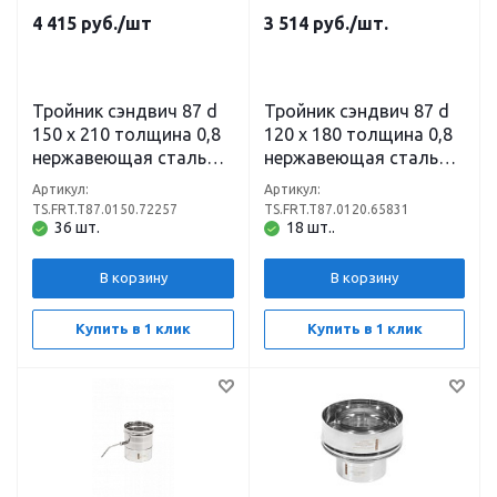
4 415
руб.
/шт
3 514
руб.
/шт.
Тройник сэндвич 87 d
Тройник сэндвич 87 d
150 х 210 толщина 0,8
120 х 180 толщина 0,8
нержавеющая сталь
нержавеющая сталь
(430) х 0,5
(430) х 0,5
Артикул:
Артикул:
нержавеющая сталь
нержавеющая сталь
TS.FRT.T87.0150.72257
TS.FRT.T87.0120.65831
(430)
(430)
36 шт.
18 шт..
В корзину
В корзину
Купить в 1 клик
Купить в 1 клик