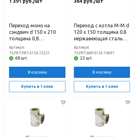
1 391
руб.
/шт
364
руб.
/шт
Переход моно на
Переход с котла М-М d
сэндвич d 150 х 210
120 х 150 толщина 0.8
толщина 0,8
нержавеющая сталь
нержавеющая сталь
(430)
Артикул:
Артикул:
(430) х 0,5
TS.FRT.PRT.0150.72221
TS.FRT.AKP.0120.74007
нержавеющая сталь
68 шт.
23 шт.
(430)
В корзину
В корзину
Купить в 1 клик
Купить в 1 клик