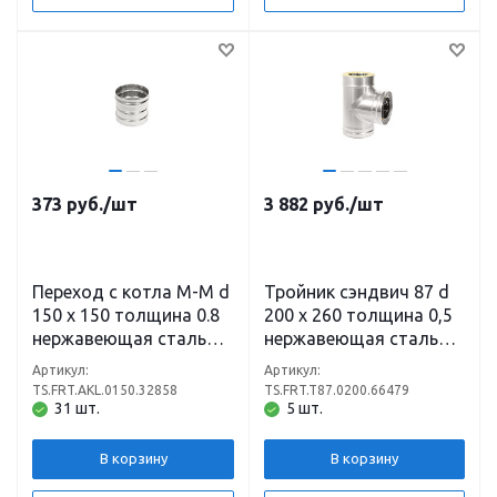
373
руб.
/шт
3 882
руб.
/шт
Переход с котла М-М d
Тройник сэндвич 87 d
150 х 150 толщина 0.8
200 х 260 толщина 0,5
нержавеющая сталь
нержавеющая сталь
(430)
(430) х 0,5
Артикул:
Артикул:
оцинкованная сталь
TS.FRT.AKL.0150.32858
TS.FRT.T87.0200.66479
31 шт.
5 шт.
В корзину
В корзину