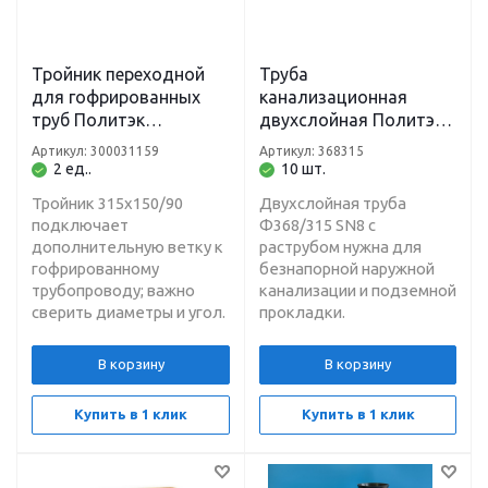
Тройник переходной
Труба
для гофрированных
канализационная
труб Политэк
двухслойная Политэк
315х150/90
3000 Ф368/315 SN8, 6
Артикул: 300031159
Артикул: 368315
м, с раструбом и
2 ед..
10 шт.
кольцом
Тройник 315х150/90
Двухслойная труба
подключает
Ф368/315 SN8 с
дополнительную ветку к
раструбом нужна для
гофрированному
безнапорной наружной
трубопроводу; важно
канализации и подземной
сверить диаметры и угол.
прокладки.
В корзину
В корзину
Купить в 1 клик
Купить в 1 клик