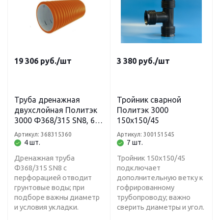
19 306
руб.
/шт
3 380
руб.
/шт
Труба дренажная
Тройник сварной
двухслойная Политэк
Политэк 3000
3000 Ф368/315 SN8, 6
150х150/45
м, с перфорацией
Артикул: 368315360
Артикул: 300151545
4 шт.
7 шт.
Дренажная труба
Тройник 150х150/45
Ф368/315 SN8 с
подключает
перфорацией отводит
дополнительную ветку к
грунтовые воды; при
гофрированному
подборе важны диаметр
трубопроводу; важно
и условия укладки.
сверить диаметры и угол.