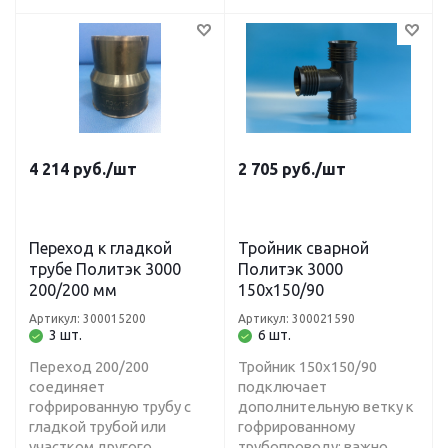
4 214
руб.
/шт
2 705
руб.
/шт
Переход к гладкой
Тройник сварной
трубе Политэк 3000
Политэк 3000
200/200 мм
150х150/90
Артикул: 300015200
Артикул: 300021590
3 шт.
6 шт.
Переход 200/200
Тройник 150х150/90
соединяет
подключает
гофрированную трубу с
дополнительную ветку к
гладкой трубой или
гофрированному
участком другого
трубопроводу; важно