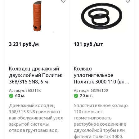
3 231
руб.
/м
131
руб.
/шт
Колодец дренажный
Кольцо
двухслойный Политэк
уплотнительное
368/315 SN8, 6 м
Политэк 3000 110 (вн/
нар)
Артикул: 368315к
Артикул: 68396100
60 м.
20 шт.
Дренажный колодец
Уплотнительное кольцо
368/315 SN8 применяют
110 помогает
как обслуживаемый узел
герметизировать
закрытой системы
раструбное соединение
отвода грунтовых вод.
двухслойной трубы или
фитинга Политэк 3000.