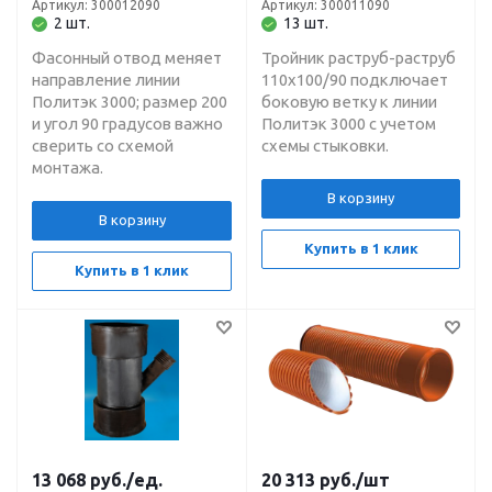
Артикул: 300012090
Артикул: 300011090
2 шт.
13 шт.
Фасонный отвод меняет
Тройник раструб-раструб
направление линии
110х100/90 подключает
Политэк 3000; размер 200
боковую ветку к линии
и угол 90 градусов важно
Политэк 3000 с учетом
сверить со схемой
схемы стыковки.
монтажа.
В корзину
В корзину
Купить в 1 клик
Купить в 1 клик
13 068
руб.
/ед.
20 313
руб.
/шт