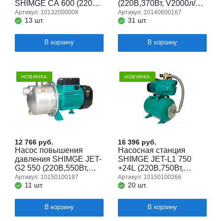
SHIMGE CA 600 (220В;
(220В,370Вт, V2000л/ч,
600Вт, V6000л/ч,
нап36,всас8) кабель 1,3
Артикул: 10132000008
Артикул: 10140600167
13 шт.
31 шт.
нап45м, всас3,5м)
м.
В корзину
В корзину
НОВИНКА
НОВИНКА
12 766
руб.
16 396
руб.
Насос повышения
Насосная станция
давления SHIMGE JET-
SHIMGE JET-L1 750
G2 550 (220В,550Вт,
+24L (220В,750Вт,
V4000л/ч, нап38,всас9)
V5000л/ч, нап41,всас9)
Артикул: 10150100187
Артикул: 10150100266
11 шт.
20 шт.
кабель 1,3 м.
кабель 1,3 м.
В корзину
В корзину