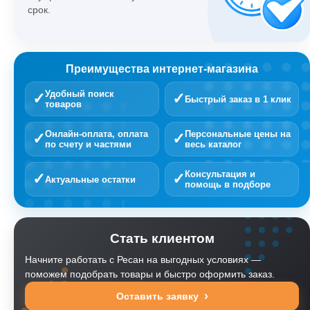
срок.
Преимущества интернет-магазина
Удобный поиск
✓
✓
Быстрый заказ в 1 клик
товаров
Онлайн-оплата, оплата
Персональные цены на
✓
✓
по счету и частями
весь каталог
Консультация и
✓
✓
Актуальные остатки
помощь в подборе
Стать клиентом
Начните работать с Ресан на выгодных условиях —
поможем подобрать товары и быстро оформить заказ.
Оставить заявку