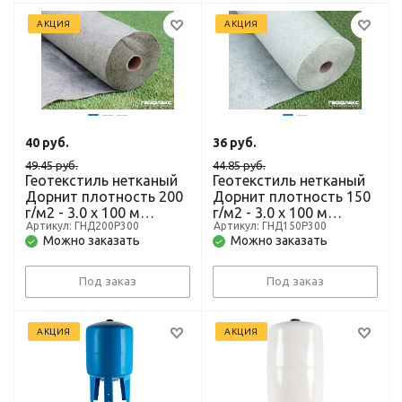
АКЦИЯ
АКЦИЯ
40
руб.
36
руб.
49.45 руб.
44.85 руб.
Геотекстиль нетканый
Геотекстиль нетканый
Дорнит плотность 200
Дорнит плотность 150
г/м2 - 3,0 х 100 м
г/м2 - 3,0 х 100 м
Артикул: ГНД200Р300
Артикул: ГНД150Р300
(рулон-300 м2)
(рулон-300 м2)
Можно заказать
Можно заказать
Под заказ
Под заказ
АКЦИЯ
АКЦИЯ