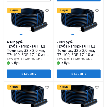
АКЦИЯ
АКЦИЯ
4 162
руб.
2 081
руб.
Труба напорная ПНД
Труба напорная ПНД
Политэк, 32 x 2,0 мм,
Политэк, 32 x 2,0 мм,
ПЭ-100, SDR 17, 10 атм,
ПЭ-100, SDR 17, 10 атм,
бухта 50 м
бухта 25 м
Артикул: РЕ1W032020л50
Артикул: РЕ1W032020л25
9 бух.
6 бух.
В корзину
В корзину
АКЦИЯ
АКЦИЯ