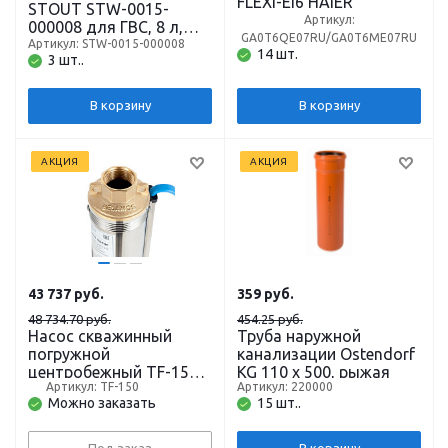
FLEXI-EI6 HAIER
STOUT STW-0015-
Артикул:
000008 для ГВС, 8 л,
GA0T6QE07RU/GA0T6ME07RU
вертикальный,
Артикул: STW-0015-000008
14 шт.
3 шт..
подключение 3/4
дюйма
В корзину
В корзину
АКЦИЯ
АКЦИЯ
43 737
руб.
359
руб.
48 734.70 руб.
454.25 руб.
Насос скважинный
Труба наружной
погружной
канализации Ostendorf
центробежный TF-150
KG 110 х 500, рыжая
Артикул: TF-150
Артикул: 220000
(4", 220В, 2500Вт,
Можно заказать
15 шт..
5000л/ч, 155м, 1 1/4")
кабель 80 м (до 80м)
BELAMOS