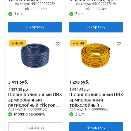
Артикул: НФ-00008705/
Артикул: НФ-00007519/
AQWAVIM, 1/2 дюйма,
дюйма, 18 x 22 мм,
НФ-00009538
НФ-00007491
12 x 18 мм, 25 м,
стенка 2 мм, 50 м
1 шт.
2 шт.
жёлтый с серой
полосой или
бирюзовый
В корзину
В корзину
АКЦИЯ
АКЦИЯ
3 411
руб.
1 296
руб.
4 357.35 руб.
1 654.85 руб.
Шланг поливочный ПВХ
Шланг поливочный ПВХ
армированный
армированный
пятислойный «Исток»,
трёхслойный
Артикул: НФ-00000132
Артикул: НФ-00000065
1/2 дюйма, 50 м
«Акварель», 1/2 дюйма,
Можно заказать
2 шт.
25 м
Под заказ
В корзину