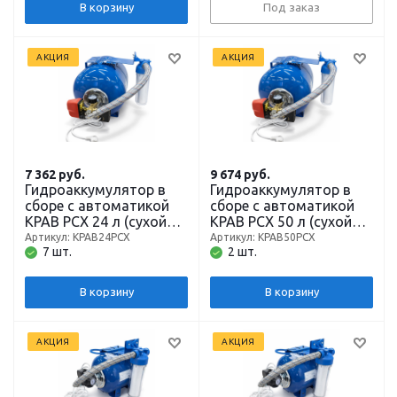
В корзину
Под заказ
АКЦИЯ
АКЦИЯ
7 362
руб.
9 674
руб.
Гидроаккумулятор в
Гидроаккумулятор в
сборе с автоматикой
сборе с автоматикой
КРАВ РСХ 24 л (сухой
КРАВ РСХ 50 л (сухой
ход, давление, фильтр,
ход, давление, фильтр,
Артикул: КРАВ24РСХ
Артикул: КРАВ50РСХ
7 шт.
2 шт.
гидробак)
гидробак)
В корзину
В корзину
АКЦИЯ
АКЦИЯ