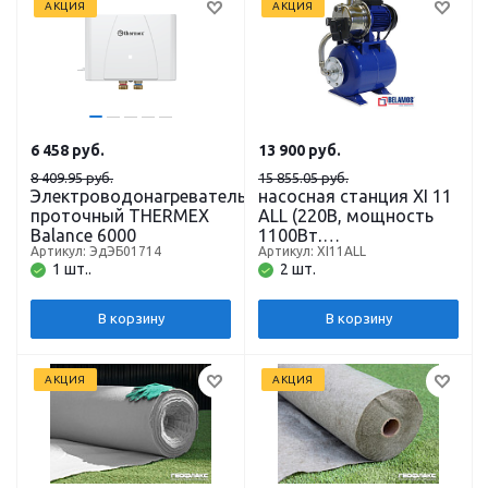
АКЦИЯ
АКЦИЯ
6 458
руб.
13 900
руб.
8 409.95 руб.
15 855.05 руб.
Электроводонагреватель
насосная станция XI 11
проточный THERMEX
ALL (220В, мощность
Balance 6000
1100Вт,
Артикул: ЭдЭБ01714
Артикул: XI11ALL
производительность
1 шт..
2 шт.
3500л/ч, напор 47 м,
глубина всасывания 8
м) кабель 1,5 м.
В корзину
В корзину
BELAMOS
АКЦИЯ
АКЦИЯ