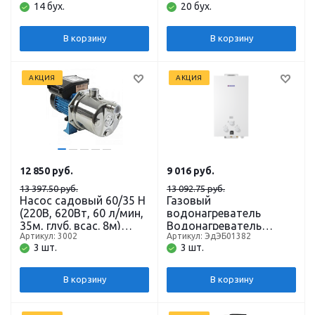
14 бух.
20 бух.
В корзину
В корзину
АКЦИЯ
АКЦИЯ
12 850
руб.
9 016
руб.
13 397.50 руб.
13 092.75 руб.
Насос садовый 60/35 Н
Газовый
(220В, 620Вт, 60 л/мин,
водонагреватель
35м, глуб. всас. 8м)
Водонагреватель
Артикул: 3002
Артикул: ЭдЭБ01382
корпус нерж. ДЖИЛЕКС
газовый проточный
3 шт.
3 шт.
бытовой EDISSON E 20
D
В корзину
В корзину