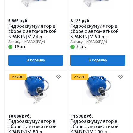
5 865
руб.
8 123
руб.
Гидроаккумулятор в
Гидроаккумулятор в
сборе с автоматикой
сборе с автоматикой
КРАВ РДМ 24 л
КРАВ РДМ 50 л
(давление, фильтр,
(давление, фильтр,
Артикул: КРАВ24РДМ
Артикул: КРАВ50РДМ
19 шт.
8 шт.
гидробак)
гидробак)
В корзину
В корзину
АКЦИЯ
АКЦИЯ
10 886
руб.
11 590
руб.
Гидроаккумулятор в
Гидроаккумулятор в
сборе с автоматикой
сборе с автоматикой
КРАВ РДМ 80 л
КРАВ РДМ 100 л