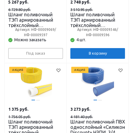
5 267
руб.
2 748
руб.
6 729.80 руб.
3 510.95 руб.
Шланг поливочный
Шланг поливочный
ТЭП армированный
ТЭП армированный
трёхслойный
трёхслойный
Артикул: НФ-00009069/
Артикул: НФ-00009346/
AQWAVIM, 3/4 дюйма,
AQWAVIM, 1/2 дюйма,
НФ-00009597
НФ-00009596
18 x 24 мм, 50 м,
12 x 18 мм, 50 м,
Можно заказать
4 шт.
жёлтый с серой
жёлтый с серой
полосой или
полосой или
бирюзовый
бирюзовый
Под заказ
В корзину
АКЦИЯ
АКЦИЯ
1 375
руб.
3 273
руб.
1 756.05 руб.
4 181.40 руб.
Шланг поливочный
Шланг поливочный ПВХ
ТЭП армированный
однослойный «Силикон
трёхслойный
Discount» НЗПИ, 3/4