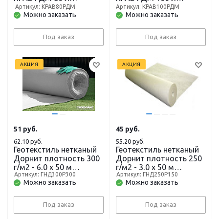
(давление, фильтр,
(давление, фильтр,
Артикул: КРАВ80РДМ
Артикул: КРАВ100РДМ
Можно заказать
Можно заказать
гидробак)
гидробак)
Под заказ
Под заказ
АКЦИЯ
АКЦИЯ
51
руб.
45
руб.
62.10 руб.
55.20 руб.
Геотекстиль нетканый
Геотекстиль нетканый
Дорнит плотность 300
Дорнит плотность 250
г/м2 - 6,0 х 50 м
г/м2 - 3,0 х 50 м
Артикул: ГНД300Р300
Артикул: ГНД250Р150
(рулон-300 м2)
(рулон-150 м2)
Можно заказать
Можно заказать
Под заказ
Под заказ