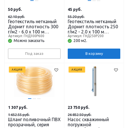
50
руб.
45
руб.
62.10 руб.
55.20 руб.
Геотекстиль нетканый
Геотекстиль нетканый
Дорнит плотность 300
Дорнит плотность 250
г/м2 - 6,0 х 100 м
г/м2 - 2,0 х 100 м
Артикул: ГНД300Р600
Артикул: ГНД250Р200
(рулон-600 м2)
(рулон-200 м2)
Можно заказать
200 м2.
Под заказ
В корзину
АКЦИЯ
АКЦИЯ
1 307
руб.
23 750
руб.
1 652.55 руб.
26 852.50 руб.
Шланг поливочный ПВХ
Насос скважинный
прозрачный, серия
погружной