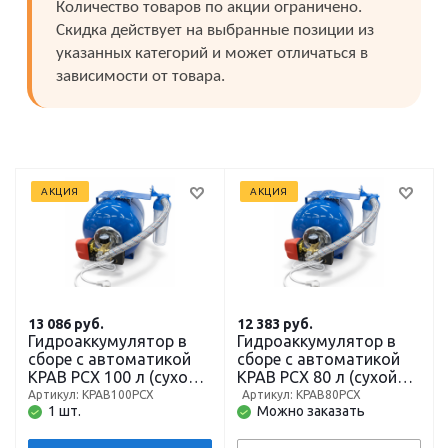
Количество товаров по акции ограничено.
Скидка действует на выбранные позиции из
указанных категорий и может отличаться в
зависимости от товара.
АКЦИЯ
АКЦИЯ
13 086
руб.
12 383
руб.
Гидроаккумулятор в
Гидроаккумулятор в
сборе с автоматикой
сборе с автоматикой
КРАВ РСХ 100 л (сухой
КРАВ РСХ 80 л (сухой
ход, давление, фильтр,
ход, давление, фильтр,
Артикул: КРАВ100РСХ
Артикул: КРАВ80РСХ
1 шт.
Можно заказать
гидробак)
гидробак)