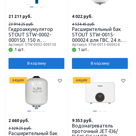
21 211
руб.
4 022
руб.
23 914.25 руб.
4 534.45 руб.
Гидроаккумулятор
Расширительный бак
STOUT STW-0002-
STOUT STW-0015-
000150, 150 л,
000024 для ГВС, 24 л,
Артикул: STW-0002-000150
Артикул: STW-0015-000024
вертикальный,
вертикальный,
1 шт.
1 шт..
подключение 1 дюйм,
подключение 3/4
10 бар
дюйма
В корзину
В корзину
АКЦИЯ
АКЦИЯ
2 660
руб.
9 353
руб.
Водонагреватель
3 329.25 руб.
проточный JET-EI6/
Расширительный бак