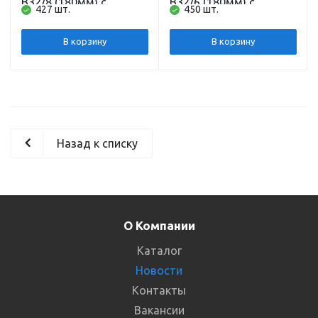
B32/8 (180мм) с
B32/6 (180мм) с
427 шт.
450 шт.
гайками без кабеля
гайками без кабеля
SHIMGE
SHIMGE
В корзину
В корзину
Назад к списку
О Компании
Каталог
Новости
Контакты
Вакансии