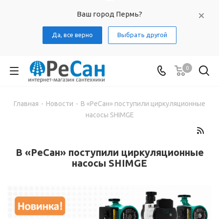
Ваш город Пермь?
Да, все верно
Выбрать другой
0
Главная
-
Новости
-
В «РеСан» поступили циркуляционные
насосы SHIMGE
В «РеСан» поступили циркуляционные
насосы SHIMGE