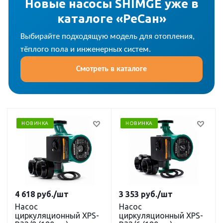
Новые насосы SHIMGE уже в
каталоге «РеСан»
Выбирайте подходящую модель для отопления,
тёплого пола и инженерных систем.
Смотреть в каталоге
НОВИНКА
НОВИНКА
4 618
руб.
/шт
3 353
руб.
/шт
Насос
Насос
циркуляционный XPS-
циркуляционный XPS-