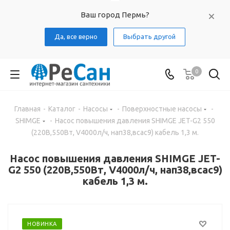
Ваш город Пермь?
Да, все верно
Выбрать другой
0
Главная
-
Каталог
-
Насосы
-
Поверхностные насосы
-
SHIMGE
-
Насос повышения давления SHIMGE JET-G2 550
(220В,550Вт, V4000л/ч, нап38,всас9) кабель 1,3 м.
Насос повышения давления SHIMGE JET-
G2 550 (220В,550Вт, V4000л/ч, нап38,всас9)
кабель 1,3 м.
НОВИНКА