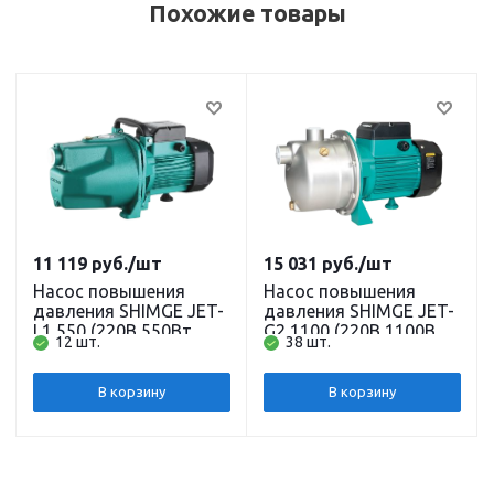
Похожие товары
11 119
руб.
/шт
15 031
руб.
/шт
Насос повышения
Насос повышения
давления SHIMGE JET-
давления SHIMGE JET-
L1 550 (220В,550Вт,
G2 1100 (220В,1100Вт,
12 шт.
38 шт.
V4000л/ч, нап41,всас9)
V5000л/ч, нап48,всас9)
кабель 1,3 м.
кабель 1,3 м.
В корзину
В корзину