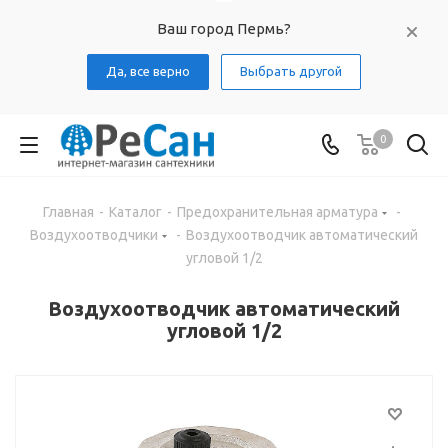
Ваш город Пермь?
Да, все верно
Выбрать другой
0
Главная
-
Каталог
-
Предохранительная арматура
-
Воздухоотводчики
-
Воздухоотводчик автоматический
угловой 1/2
Воздухоотводчик автоматический
угловой 1/2