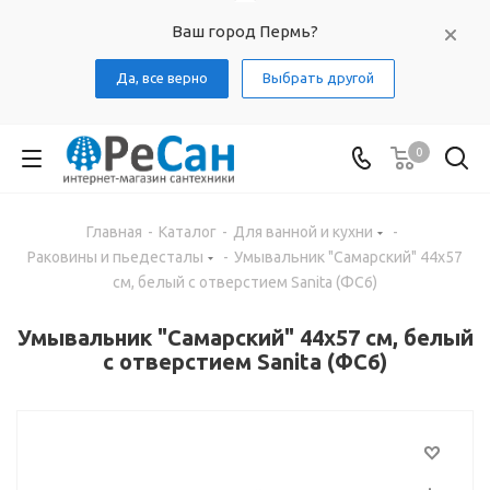
Ваш город Пермь?
Да, все верно
Выбрать другой
0
Главная
-
Каталог
-
Для ванной и кухни
-
Раковины и пьедесталы
-
Умывальник "Самарский" 44х57
см, белый с отверстием Sanita (ФС6)
Умывальник "Самарский" 44х57 см, белый
с отверстием Sanita (ФС6)