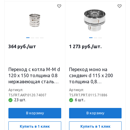
364
руб.
/шт
1 273
руб.
/шт.
Переход с котла М-М d
Переход моно на
120 х 150 толщина 0.8
сэндвич d 115 х 200
нержавеющая сталь
толщина 0,8
(430)
нержавеющая сталь
Артикул:
Артикул:
(430) х 0,5
TS.FRT.AKP.0120.74007
TS.FRT.PRT.0115.71886
нержавеющая сталь
23 шт.
6 шт..
(430)
В корзину
В корзину
Купить в 1 клик
Купить в 1 клик