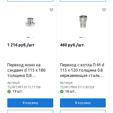
1 216
руб.
/шт
460
руб.
/шт.
Переход моно на
Переход с котла П-М d
сэндвич d 115 х 180
115 х 120 толщина 0.8
толщина 0,8
нержавеющая сталь
нержавеющая сталь
(430)
Артикул:
Артикул:
(430) х 0,5
TS.FRT.PRT.0115.71798
TS.FRT.PRM.0115.83528
нержавеющая сталь
19 шт.
18 шт..
(430)
В корзину
В корзину