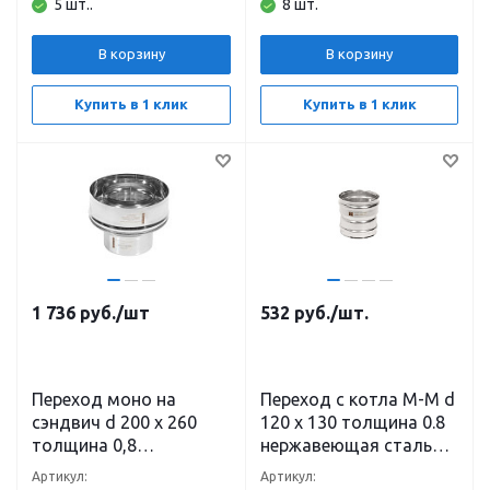
5 шт..
8 шт.
В корзину
В корзину
Купить в 1 клик
Купить в 1 клик
1 736
руб.
/шт
532
руб.
/шт.
Переход моно на
Переход с котла М-М d
сэндвич d 200 х 260
120 х 130 толщина 0.8
толщина 0,8
нержавеющая сталь
нержавеющая сталь
(304)
Артикул:
Артикул: