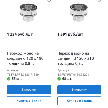
1 224
руб.
/шт
1 391
руб.
/шт
Переход моно на
Переход моно на
сэндвич d 120 х 180
сэндвич d 150 х 210
толщина 0,8
толщина 0,8
нержавеющая сталь
нержавеющая сталь
Артикул:
Артикул:
(430) х 0,5
(430) х 0,5
TS.FRT.PRT.0120.71529
TS.FRT.PRT.0150.72221
нержавеющая сталь
нержавеющая сталь
55 шт.
68 шт.
(430)
(430)
В корзину
В корзину
Купить в 1 клик
Купить в 1 клик