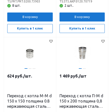
(430) х 0,5
TS.FRT.PRT.0200.73903
TS.ST5.AKP.0120.70719
нержавеющая сталь
8 шт.
2 шт..
(430)
В корзину
В корзину
Купить в 1 клик
Купить в 1 клик
624
руб.
/шт.
1 469
руб.
/шт
Переход с котла М-М d
Переход с котла П-М d
150 х 150 толщина 0.8
150 х 200 толщина 0,8
нержавеющая сталь
нержавеющая сталь
(304)
(430)