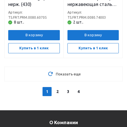
нерж. (430)
нержавеющая сталь
(430)
Артикул:
Артикул:
TS.FRT.PRM.0080.60705
TS.FRT.PRM.0080.74003
8 шт..
2 шт..
В корзину
В корзину
Купить в 1 клик
Купить в 1 клик
Показать еще
1
2
3
4
О Компании