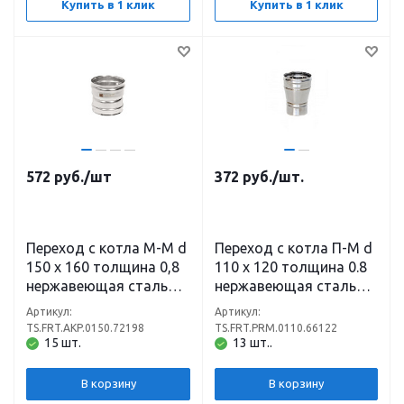
Купить в 1 клик
Купить в 1 клик
572
руб.
/шт
372
руб.
/шт.
Переход с котла М-М d
Переход с котла П-М d
150 х 160 толщина 0,8
110 х 120 толщина 0.8
нержавеющая сталь
нержавеющая сталь
(430)
(430)
Артикул:
Артикул:
TS.FRT.AKP.0150.72198
TS.FRT.PRM.0110.66122
15 шт.
13 шт..
В корзину
В корзину