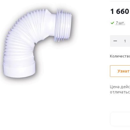
1 660
7 шт.
Количеств
Узнат
Цена дейс
отличатьс