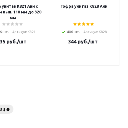
 унитаз K821 Ани с
Гофра унитаз K828 Ани
 вып. 110 мм до 320
мм
6 шт.
406 шт.
Артикул: K821
Артикул: K828
35
руб.
/шт
344
руб.
/шт
зации