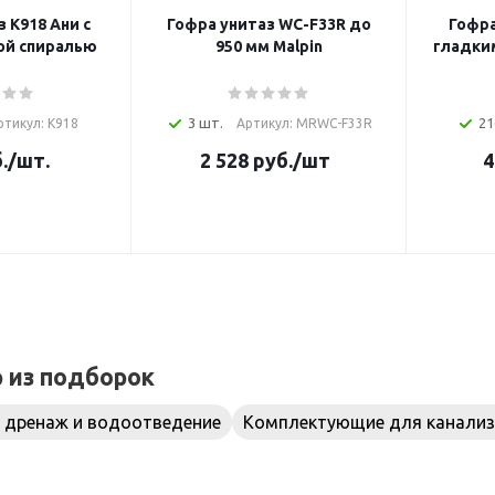
 K918 Ани с
Гофра унитаз WC-F33R до
Гофра
ой спиралью
950 мм Malpin
гладким
3 шт.
21
ртикул: К918
Артикул: MRWC-F33R
.
/шт.
2 528
руб.
/шт
4
р из подборок
 дренаж и водоотведение
Комплектующие для канали