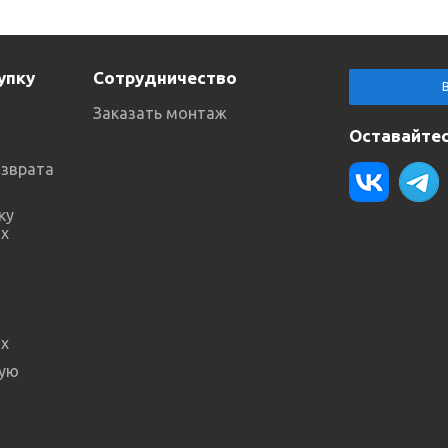
упку
Сотрудничество
Заказать монтаж
Оставайтес
озврата
ку
х
х
ную