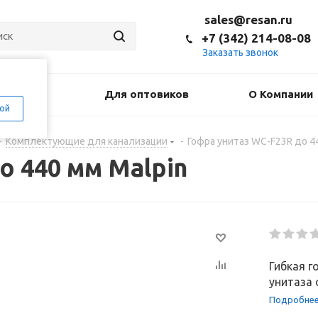
sales@resan.ru
+7 (342) 214-08-08
Заказать звонок
оставка
Для оптовиков
О Компании
ой
-
Комплектующие для канализации
-
Гофра унитаз WC-F23R до 4
о 440 мм Malpin
Гибкая 
унитаза 
Подробне