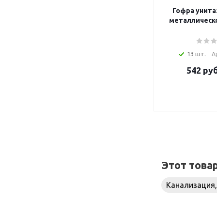
Гофра унитаз
металлическ
13 шт.
А
542
руб
Этот това
Канализация,