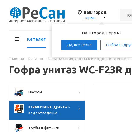
Ваш город
Пермь
Ваш город Пермь?
Каталог
Акции
Д
Да, все верно
Выбрать друг
Главная
-
Каталог
-
Канализация, дренаж и водоотведение
Гофра унитаз WC-F23R д
Насосы
Канализация, дренаж и
водоотведение
Трубы и фитинги