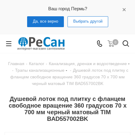
Ваш город Пермь?
Да, все верно
Выбрать другой
0
Главная
-
Каталог
-
Канализация, дренаж и водоотведение
-
Трапы канализационные
-
Душевой лоток под плитку с
фланцем свободное вращение 360 градусов 70 х 700 мм
черный матовый TIM BAD557002BK
Душевой лоток под плитку с фланцем
свободное вращение 360 градусов 70 х
700 мм черный матовый TIM
BAD557002BK