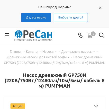
Ваш город Пермь?
Да, все верно
Выбрать другой
0
Главная
-
Каталог
-
Насосы
-
Дренажные насосы
-
Дренажные насосы для чистой воды
-
Насос дренажный
GP750N (220В/750Вт/12480л.ч/10м/5мм/ кабель 8 м) PUMPMAN
Насос дренажный GP750N
(220В/750Вт/12480л.ч/10м/5мм/ кабель 8
м) PUMPMAN
АКЦИЯ