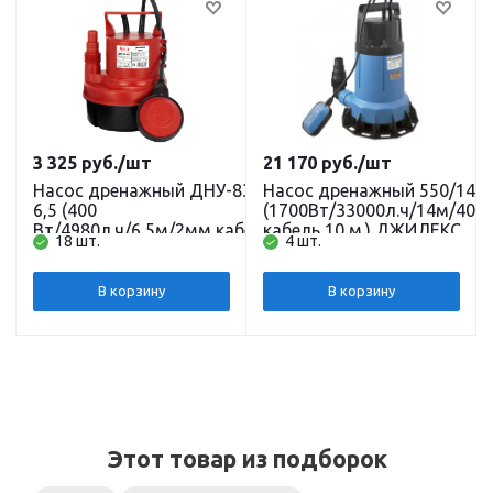
3 325
руб.
/шт
21 170
руб.
/шт
Насос дренажный ДНУ-83-
Насос дренажный 550/14
6,5 (400
(1700Вт/33000л.ч/14м/40м
Вт/4980л.ч/6,5м/2мм,кабель
кабель 10 м.) ДЖИЛЕКС
18 шт.
4 шт.
6 м) JEMIX
В корзину
В корзину
Этот товар из подборок