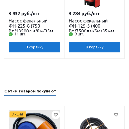
3 932
руб.
/шт
3 284
руб.
/шт
Насос фекальный
Насос фекальный
ФН-225-8 (750
ФН-125-5 (400
Вт/13500л.ч/8м/35мм/
Вт/7500л.ч/5м/35мм/
11 шт.
9 шт.
кабель 8 м.) (GS-750)
кабель 6 м.) (GS-400)
JEMIX
JEMIX
В корзину
В корзину
С этим товаром покупают
АКЦИЯ