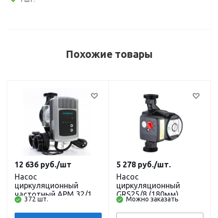
Похожие товары
12 636
руб.
/шт
5 278
руб.
/шт.
Насос
Насос
циркуляционный
циркуляционный
частотный APM 32/12
GRS25/8 (180мм)
372 шт.
Можно заказать
(180 мм) с гайками
(обмотка медь) с
SHIMGE
гайками и кабелем