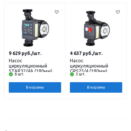
9 629
руб.
/шт.
4 637
руб.
/шт.
Насос
Насос
циркуляционный
циркуляционный
STAR32/4A (180мм)
GRS25/4 (180мм)
6 шт.
3 шт.
(частотный, обмотка
(обмотка медь) с
медь) с гайками и
гайками и кабелем
кабелем PUMPMAN
PUMPMAN
В корзину
В корзину