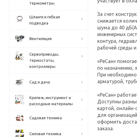
участвует в охл
термометры
За счет констру
Шланги и гибкая
снижается колич
подводка
шума до 40 дБ(А
инженерных сист
Вентиляция
контура, гидрав
рабочей среды 
Сервоприводы,
термостаты,
«РеСан» помогае
контроллеры
по назначению, 
При необходимо
арматурой, тру
Сад и дача
«РеСан» работае
Крепеж, инструмент и
Доступны разны
расходные материалы
картой, онлайн-
для организаций
Садовая техника
оформить достав
заказа.
Силовая техника