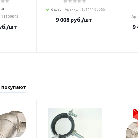
 шт.
6 шт.
Артикул: 10111100065
0111100043
Арт
9 008
руб.
/шт
уб.
/шт
9 
м покупают