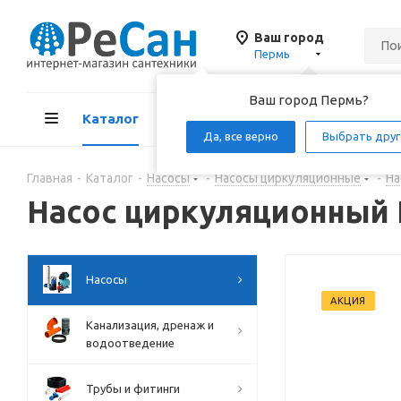
Ваш город
Пермь
Ваш город Пермь?
Каталог
Акции
Д
Да, все верно
Выбрать друг
Главная
-
Каталог
-
Насосы
-
Насосы циркуляционные
-
На
Насос циркуляционный
Насосы
АКЦИЯ
Канализация, дренаж и
водоотведение
Трубы и фитинги