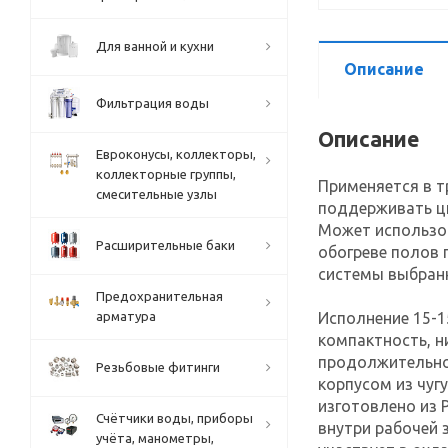
Для ванной и кухни
Описание
Фильтрация воды
Описание
Евроконусы, коллекторы,
коллекторные группы,
Применяется в т
смесительные узлы
поддерживать ц
Может использо
Расширительные баки
обогреве полов 
системы выбран
Предохранительная
арматура
Исполнение 15-1
компактность, н
продолжительно
Резьбовые фитинги
корпусом из чуг
изготовлено из 
Счётчики воды, приборы
внутри рабочей
учёта, манометры,