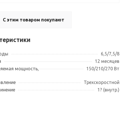
С этим товаром покупают
теристики
воды
6,5/7,5/8
я
12 месяцев
яемая мощность,
150/210/270 Вт
авление
Трехскоростной
инение
1? (внутр.)