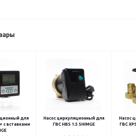
вары
яционный для
Насос циркуляционный для
Насос 
Z+ с вставками
ГВС HBS 1.5 SHIMGE
ГВС XPS
MGE