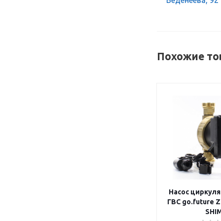
Веденеева, 92
Похожие то
Насос циркул
ГВС go.future 
SHI