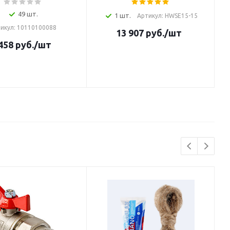
49 шт.
1 шт.
Артикул: HWSE15-15
икул: 10110100088
13 907
руб.
/шт
458
руб.
/шт